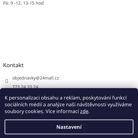
Pá: 9 -12, 13-15 hoď
Kontakt
objednavky
@
24mall.cz
773 24 10 24
https://www.facebook.com/24krby
K personalizaci obsahu a reklam, poskytování funkcí
sociálních médií a analýze naší návštěvnosti využíváme
soubory cookies. Více informací
zde
.
Vytvořil Shoptet
Nastavení