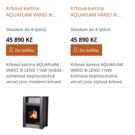
o
d
Krbová kamna
Krbová kamna
u
AQUAFLAM VARIO ®
AQUAFLAM VARIO ®
k
LEND 11kW hnědá -
LEND 11kW krémová
t
sametová (teplovzdušná
(teplovzdušná verze)
Skladem do 4 týdnů
Skladem do 4 týdnů
ů
verze)
45 890 Kč
45 890 Kč
Do košíku
Do košíku
Krbová kamna AQUAFLAM
Krbová kamna AQUAFLAM
VARIO ® LEND 11kW hnědá -
VARIO ® LEND 11kW
sametová (teplovzdušná
krémová (teplovzdušná
verze) jsou moderní krbová
verze) jsou stylová krbová
kamna na dřevo HS
kamna na dřevo HS
Flamingo české výroby s
Flamingo s odolnou
robustní ocelovou konstrukcí
ocelovou konstrukcí a
a...
šamotovou vyzdívkou.
Moderní...