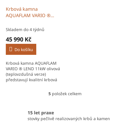
Krbová kamna
AQUAFLAM VARIO ®
LEND 11kW olivová
(teplovzdušná verze)
Skladem do 4 týdnů
45 990 Kč
Do košíku
Krbová kamna AQUAFLAM
VARIO ® LEND 11kW olivová
(teplovzdušná verze)
představují kvalitní krbová
kamna HS Flamingo určená
pro efektivní vytápění
5
položek celkem
O
rodinných domů i chalup....
v
l
á
15 let praxe
d
stovky pečlivě realizovaných krbů a kamen
a
c