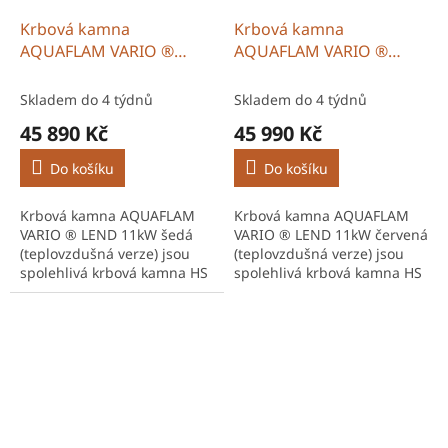
Krbová kamna
Krbová kamna
AQUAFLAM VARIO ®
AQUAFLAM VARIO ®
LEND 11kW šedá
LEND 11kW červená
(teplovzdušná verze)
(teplovzdušná verze)
Skladem do 4 týdnů
Skladem do 4 týdnů
45 890 Kč
45 990 Kč
Do košíku
Do košíku
Krbová kamna AQUAFLAM
Krbová kamna AQUAFLAM
VARIO ® LEND 11kW šedá
VARIO ® LEND 11kW červená
(teplovzdušná verze) jsou
(teplovzdušná verze) jsou
spolehlivá krbová kamna HS
spolehlivá krbová kamna HS
Flamingo české výroby
Flamingo české výroby
vhodná pro vytápění domů i
vhodná pro vytápění domů i
chalup. Díky účinnému...
chalup. Díky účinnému...