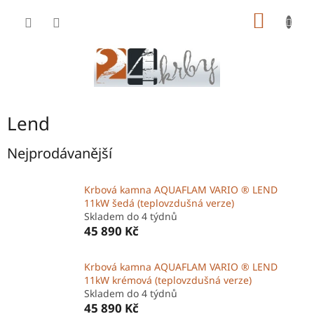
Přejít
NÁKUP
na
obsah
KOŠÍK
Lend
Nejprodávanější
Krbová kamna AQUAFLAM VARIO ® LEND
11kW šedá (teplovzdušná verze)
Skladem do 4 týdnů
45 890 Kč
Krbová kamna AQUAFLAM VARIO ® LEND
11kW krémová (teplovzdušná verze)
Skladem do 4 týdnů
45 890 Kč