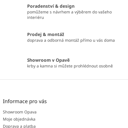
í
Poradenství & design
p
pomůžeme s návrhem a výběrem do vašeho
r
interiéru
v
k
y
Prodej & montáž
v
doprava a odborná montáž přímo u vás doma
ý
p
i
s
Showroom v Opavě
u
krby a kamna si můžete prohlédnout osobně
Z
á
p
a
Informace pro vás
t
Showroom Opava
í
Moje objednávka
Doprava a platba