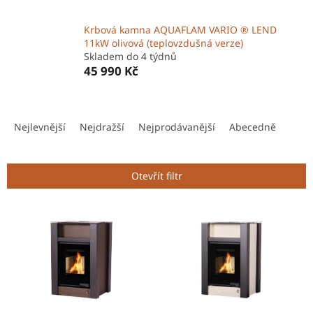
Krbová kamna AQUAFLAM VARIO ® LEND
11kW olivová (teplovzdušná verze)
Skladem do 4 týdnů
45 990 Kč
Ř
a
Nejlevnější
Nejdražší
Nejprodávanější
Abecedně
z
e
n
Otevřít filtr
í
p
V
r
ý
o
p
d
i
u
s
k
p
t
r
ů