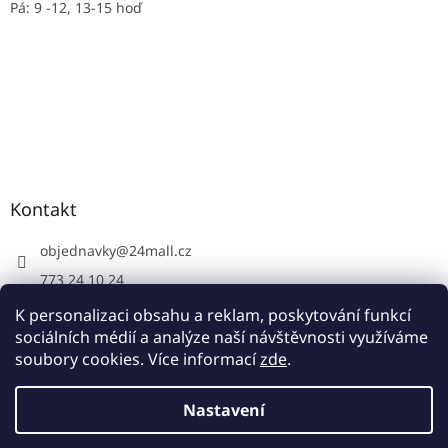
Pá: 9 -12, 13-15 hoď
Kontakt
objednavky
@
24mall.cz
773 24 10 24
https://www.facebook.com/24krby
K personalizaci obsahu a reklam, poskytování funkcí
sociálních médií a analýze naší návštěvnosti využíváme
soubory cookies. Více informací
zde
.
Vytvořil Shoptet
Nastavení