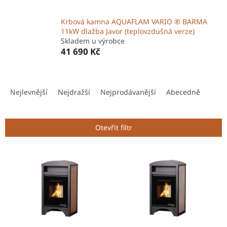
Krbová kamna AQUAFLAM VARIO ® BARMA
11kW dlažba Javor (teplovzdušná verze)
Skladem u výrobce
41 690 Kč
Ř
a
Nejlevnější
Nejdražší
Nejprodávanější
Abecedně
z
e
n
Otevřít filtr
í
p
V
r
ý
o
p
d
i
u
s
k
p
t
r
ů