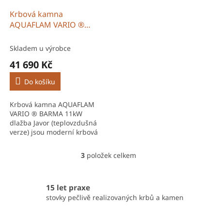
Krbová kamna
AQUAFLAM VARIO ®
BARMA 11kW dlažba
Javor (teplovzdušná
Skladem u výrobce
verze)
41 690 Kč
Do košíku
Krbová kamna AQUAFLAM
VARIO ® BARMA 11kW
dlažba Javor (teplovzdušná
verze) jsou moderní krbová
kamna na dřevo HS
Flamingo české výroby s
3
položek celkem
O
robustní ocelovou konstrukcí
v
a vysokou...
l
á
15 let praxe
d
stovky pečlivě realizovaných krbů a kamen
a
c