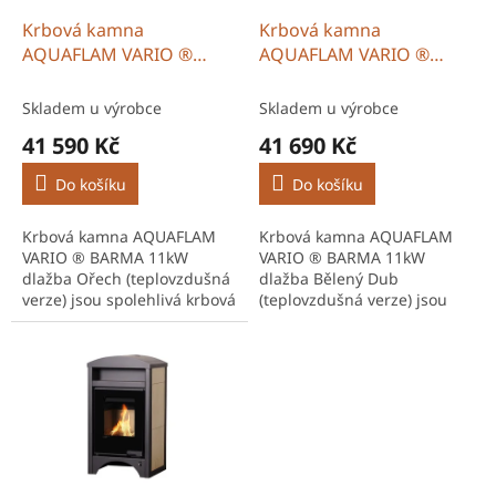
o
d
Krbová kamna
Krbová kamna
u
AQUAFLAM VARIO ®
AQUAFLAM VARIO ®
k
BARMA 11kW dlažba
BARMA 11kW dlažba
t
Ořech (teplovzdušná
Bělený Dub
Skladem u výrobce
Skladem u výrobce
ů
verze)
(teplovzdušná verze)
41 590 Kč
41 690 Kč
Do košíku
Do košíku
Krbová kamna AQUAFLAM
Krbová kamna AQUAFLAM
VARIO ® BARMA 11kW
VARIO ® BARMA 11kW
dlažba Ořech (teplovzdušná
dlažba Bělený Dub
verze) jsou spolehlivá krbová
(teplovzdušná verze) jsou
kamna HS Flamingo české
stylová krbová kamna na
výroby vhodná pro vytápění
dřevo HS Flamingo s
domů i chalup. Díky
odolnou ocelovou konstrukcí
účinnému...
a šamotovou...