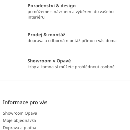
í
Poradenství & design
p
pomůžeme s návrhem a výběrem do vašeho
r
interiéru
v
k
y
Prodej & montáž
v
doprava a odborná montáž přímo u vás doma
ý
p
i
s
Showroom v Opavě
u
krby a kamna si můžete prohlédnout osobně
Z
á
p
a
Informace pro vás
t
Showroom Opava
í
Moje objednávka
Doprava a platba