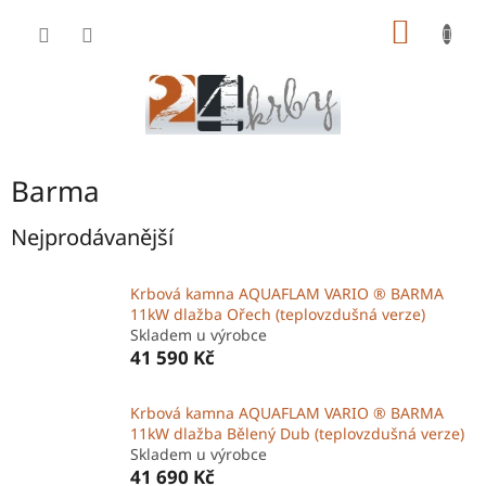
Přejít
NÁKUP
na
obsah
KOŠÍK
Barma
Nejprodávanější
Krbová kamna AQUAFLAM VARIO ® BARMA
11kW dlažba Ořech (teplovzdušná verze)
Skladem u výrobce
41 590 Kč
Krbová kamna AQUAFLAM VARIO ® BARMA
11kW dlažba Bělený Dub (teplovzdušná verze)
Skladem u výrobce
41 690 Kč