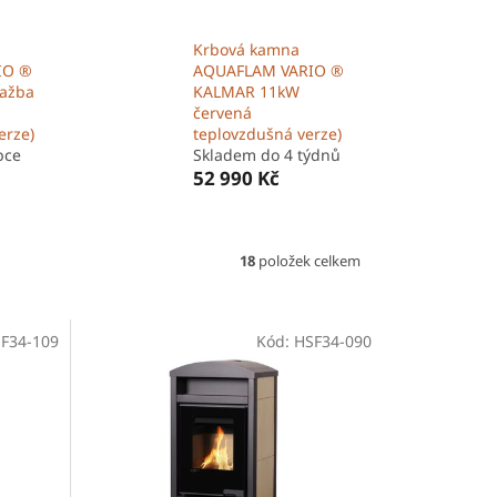
Krbová kamna
IO ®
AQUAFLAM VARIO ®
ažba
KALMAR 11kW
červená
erze)
teplovzdušná verze)
bce
Skladem do 4 týdnů
52 990 Kč
18
položek celkem
F34-109
Kód:
HSF34-090