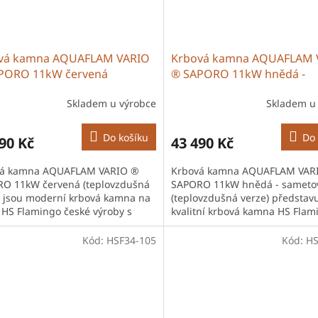
vá kamna AQUAFLAM VARIO
Krbová kamna AQUAFLAM 
PORO 11kW červená
® SAPORO 11kW hnědá -
ovzdušná verze)
sametová (teplovzdušná ve
Skladem u výrobce
Skladem u
Do košíku
Do 
90 Kč
43 490 Kč
vá kamna AQUAFLAM VARIO ®
Krbová kamna AQUAFLAM VAR
O 11kW červená (teplovzdušná
SAPORO 11kW hnědá - sameto
) jsou moderní krbová kamna na
(teplovzdušná verze) představu
 HS Flamingo české výroby s
kvalitní krbová kamna HS Flam
tní ocelovou konstrukcí a
určená pro efektivní vytápění
u...
rodinných domů i...
Kód:
HSF34-105
Kód:
HS