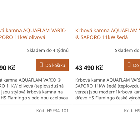
vá kamna AQUAFLAM VARIO
Krbová kamna AQUAFLAM 
PORO 11kW olivová
® SAPORO 11kW šedá
ovzdušná verze)
(teplovzdušná verze)
Skladem do 4 týdnů
Skladem do
Do košíku
Do 
90 Kč
43 490 Kč
vá kamna AQUAFLAM VARIO ®
Krbová kamna AQUAFLAM VAR
O 11kW olivová (teplovzdušná
SAPORO 11kW šedá (teplovzdu
) jsou stylová krbová kamna na
verze) jsou moderní krbová k
 HS Flamingo s odolnou ocelovou
dřevo HS Flamingo české výrob
rukcí a šamotovou vyzdívkou....
robustní ocelovou konstrukcí a
vysokou...
Kód:
HSF34-101
Kód:
HS