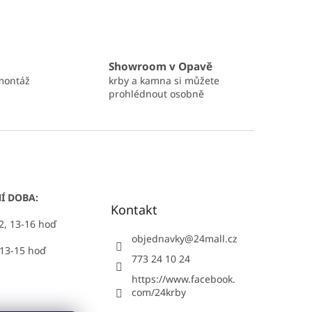
Showroom v Opavě
montáž
krby a kamna si můžete
prohlédnout osobně
Í DOBA:
Kontakt
12, 13-16 hoď
objednavky
@
24mall.cz
 13-15 hoď
773 24 10 24
https://www.facebook.
com/24krby