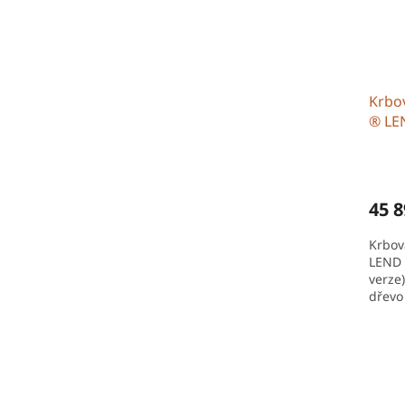
Krbo
® LE
(tepl
45 8
Krbo
LEND 
verze
dřevo
konst
Moder