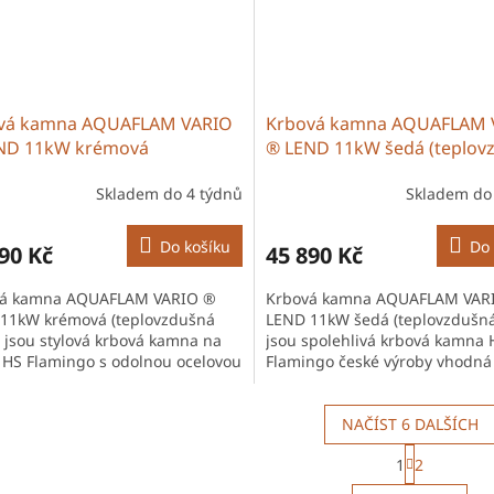
vá kamna AQUAFLAM VARIO
Krbová kamna AQUAFLAM 
ND 11kW krémová
® LEND 11kW šedá (teplov
ovzdušná verze)
verze)
Skladem do 4 týdnů
Skladem do
Do košíku
Do 
90 Kč
45 890 Kč
vá kamna AQUAFLAM VARIO ®
Krbová kamna AQUAFLAM VAR
11kW krémová (teplovzdušná
LEND 11kW šedá (teplovzdušná
) jsou stylová krbová kamna na
jsou spolehlivá krbová kamna 
 HS Flamingo s odolnou ocelovou
Flamingo české výroby vhodná
rukcí a šamotovou vyzdívkou.
vytápění domů i chalup. Díky
ní...
účinnému...
NAČÍST 6 DALŠÍCH
S
1
2
t
O
r