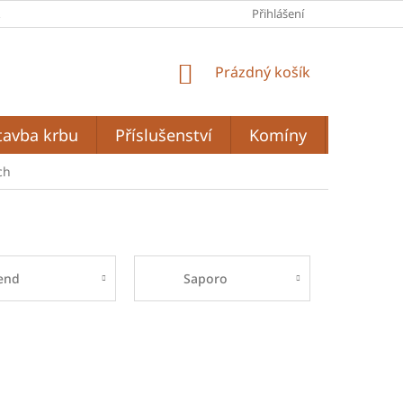
A
PODMÍNKY OCHRANY OSOBNÍCH ÚDAJŮ
Přihlášení
OBCHODNÍ PODMÍ
NÁKUPNÍ
Prázdný košík
KOŠÍK
tavba krbu
Příslušenství
Komíny
Grilován
ch
end
Saporo