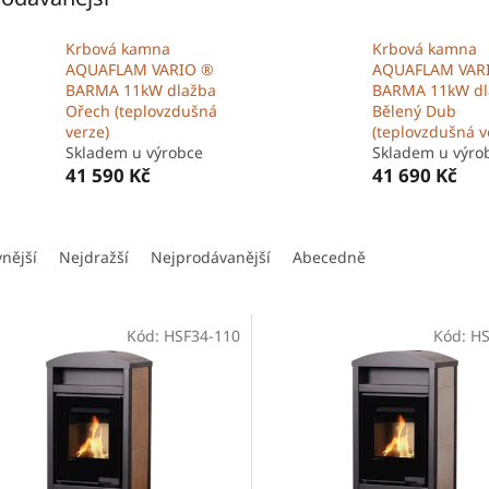
Krbová kamna
Krbová kamna
AQUAFLAM VARIO ®
AQUAFLAM VAR
BARMA 11kW dlažba
BARMA 11kW dl
Ořech (teplovzdušná
Bělený Dub
verze)
(teplovzdušná v
Skladem u výrobce
Skladem u výro
41 590 Kč
41 690 Kč
vnější
Nejdražší
Nejprodávanější
Abecedně
Kód:
HSF34-110
Kód:
HS