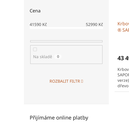
Cena
Krbo
41590
Kč
52990
Kč
® SA
(tepl
Na skladě
0
43 4
Krbo
SAPOR
verze
ROZBALIT FILTR
dřevo
robus
vysoko
Přijímáme online platby