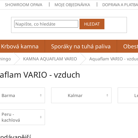
SHOWROOM OPAVA
MOJE OBJEDNÁVKA
DOPRAVA A PLATB
HLEDAT
Krbová kamna
Sporáky na tuhá paliva
Obes
mingo
KAMNA AQUAFLAM VARIO
Aquaflam VARIO - vzdu
aflam VARIO - vzduch
Barma
Kalmar
L
Peru -
kachlová
odávanější