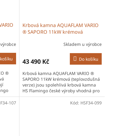
VARIO
Krbová kamna AQUAFLAM VARIO
® SAPORO 11kW krémová
rze)
(teplovzdušná verze)
 výrobce
Skladem u výrobce
košíku
Do košíku
43 490 Kč
IO ®
Krbová kamna AQUAFLAM VARIO ®
vá
SAPORO 11kW krémová (teplovzdušná
jí
verze) jsou spolehlivá krbová kamna
ingo
HS Flamingo české výroby vhodná pro
vytápění domů i chalup. Díky
účinnému...
F34-107
Kód:
HSF34-099