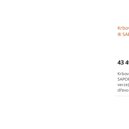
Krbo
® SA
(tepl
43 4
Krbo
SAPOR
verze
dřevo
konst