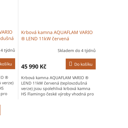
VARIO
Krbová kamna AQUAFLAM VARIO
zdušná
® LEND 11kW červená
(teplovzdušná verze)
 4 týdnů
Skladem do 4 týdnů
košíku
Do košíku
45 990 Kč
IO ®
Krbová kamna AQUAFLAM VARIO ®
 verze)
LEND 11kW červená (teplovzdušná
HS
verze) jsou spolehlivá krbová kamna
 pro
HS Flamingo české výroby vhodná pro
vytápění domů i chalup. Díky
účinnému...