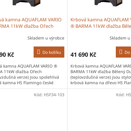
vá kamna AQUAFLAM VARIO
Krbová kamna AQUAFLAM 
RMA 11kW dlažba Ořech
® BARMA 11kW dlažba Běl
ovzdušná verze)
Dub (teplovzdušná verze)
Skladem u výrobce
Skladem u
Do košíku
Do 
90 Kč
41 690 Kč
vá kamna AQUAFLAM VARIO ®
Krbová kamna AQUAFLAM VAR
 11kW dlažba Ořech
BARMA 11kW dlažba Bělený D
ovzdušná verze) jsou spolehlivá
(teplovzdušná verze) jsou stylo
á kamna HS Flamingo české
krbová kamna na dřevo HS Fla
y vhodná pro vytápění domů i
odolnou ocelovou konstrukcí a
p. Díky účinnému...
šamotovou...
Kód:
HSF34-103
Kód:
HS