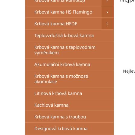
Krbová kamna Romotop
n
e
Krbová kamna HS Flamingo
l
Krbová kamna HEDE
Teplovzdušná krbová kamna
Krbová kamna s teplovodním
výměníkem
Ř
Akumulační krbová kamna
a
Nejle
z
Krbová kamna s možností
akumulace
e
V
n
Litinová krbová kamna
ý
í
p
p
Kachlová kamna
i
r
s
o
Krbová kamna s troubou
p
d
Designová krbová kamna
r
u