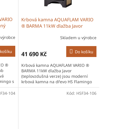
VARIO
Krbová kamna AQUAFLAM VARIO
ený
® BARMA 11kW dlažba Javor
(teplovzdušná verze)
 výrobce
Skladem u výrobce
košíku
Do košíku
41 690 Kč
IO ®
Krbová kamna AQUAFLAM VARIO ®
ub
BARMA 11kW dlažba Javor
vá
(teplovzdušná verze) jsou moderní
mingo s
krbová kamna na dřevo HS Flamingo
české výroby s robustní ocelovou
konstrukcí a vysokou...
F34-104
Kód:
HSF34-106