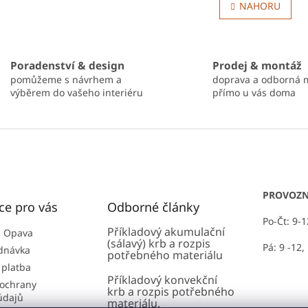
v
NAHORU
á
l
n
á
k
d
o
a
v
c
Poradenství & design
Prodej & montáž
á
í
n
pomůžeme s návrhem a
doprava a odborná 
p
í
výběrem do vašeho interiéru
přímo u vás doma
r
v
k
y
v
ý
p
i
PROVOZN
ce pro vás
Odborné články
s
u
Po-Čt: 9-
Příkladový akumulační
 Opava
(sálavý) krb a rozpis
Pá: 9 -12,
dnávka
potřebného materiálu
 platba
Příkladový konvekční
ochrany
krb a rozpis potřebného
údajů
materiálu.