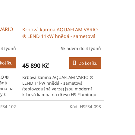
VARIO
Krbová kamna AQUAFLAM VARIO
® LEND 11kW hnědá - sametová
(teplovzdušná verze)
 4 týdnů
Skladem do 4 týdnů
košíku
Do košíku
45 890 Kč
IO ®
Krbová kamna AQUAFLAM VARIO ®
šná
LEND 11kW hnědá - sametová
amna na
(teplovzdušná verze) jsou moderní
y s
krbová kamna na dřevo HS Flamingo
české výroby s robustní ocelovou
konstrukcí a...
F34-102
Kód:
HSF34-098