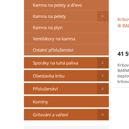
o
k
Kamna na pelety a dřevo
d
t
u
ů
Kamna na pelety
Krbo
k
® BA
t
Kamna na plyn
(tepl
ů
Ventilátory na kamna
Ostatní příslušenství
41 5
Sporáky na tuhá paliva
Krbo
BARMA
Obestavba krbu
(tepl
krbov
výrob
Příslušenství
chalu
Komíny
Grilování a vaření