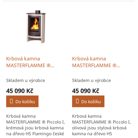
pro efektivní vytápění domů
kamna na dřevo HS
i chalup. Robustní
Flamingo s moderním
konstrukce a systém
designem a odolnou
sekundárního...
ocelovou konstrukcí.
Efektivní...
Krbová kamna
Krbová kamna
MASTERFLAMME ®
MASTERFLAMME ®
Piccolo I, krémová
Piccolo I, olivová
Skladem u výrobce
Skladem u výrobce
45 090 Kč
45 090 Kč
Do košíku
Do košíku
Krbová kamna
Krbová kamna
MASTERFLAMME ® Piccolo I,
MASTERFLAMME ® Piccolo I,
krémová jsou krbová kamna
olivová jsou stylová krbová
na dřevo HS Flamingo české
kamna na dřevo HS