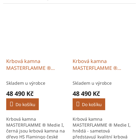
výroby s robustní ocelovou
Flamingo s kvalitním
konstrukcí a vysokou
zpracováním a dlouhou
účinností spalování. Díky
životností. Díky účinnému
systému...
spalování a promyšlené...
Krbová kamna
Krbová kamna
MASTERFLAMME ®
MASTERFLAMME ®
Medie I, černá
Medie I, hnědá -
sametová
Skladem u výrobce
Skladem u výrobce
48 490 Kč
48 490 Kč
Do košíku
Do košíku
Krbová kamna
Krbová kamna
MASTERFLAMME ® Medie I,
MASTERFLAMME ® Medie I,
černá jsou krbová kamna na
hnědá - sametová
dřevo HS Flamingo české
představují kvalitní krbová