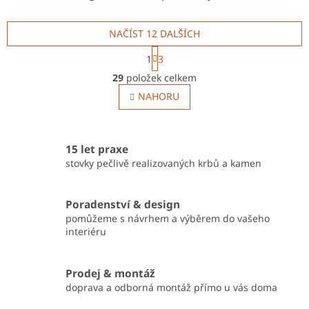
výroby s robustní ocelovou
kamna na dřevo HS
konstrukcí a vysokou
Flamingo s moderním
NAČÍST 12 DALŠÍCH
účinností spalování. Díky
designem a odolnou
systému...
ocelovou konstrukcí.
S
1
3
Efektivní...
t
O
r
29
položek celkem
v
á
l
NAHORU
n
á
k
o
d
v
a
á
c
15 let praxe
n
í
stovky pečlivě realizovaných krbů a kamen
í
p
r
v
Poradenství & design
k
pomůžeme s návrhem a výběrem do vašeho
y
interiéru
v
ý
p
Prodej & montáž
i
doprava a odborná montáž přímo u vás doma
s
u