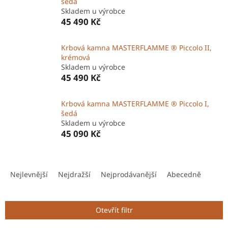
šedá
Skladem u výrobce
45 490 Kč
Krbová kamna MASTERFLAMME ® Piccolo II,
krémová
Skladem u výrobce
45 490 Kč
Krbová kamna MASTERFLAMME ® Piccolo I,
šedá
Skladem u výrobce
45 090 Kč
Ř
a
Nejlevnější
Nejdražší
Nejprodávanější
Abecedně
z
e
n
Otevřít filtr
í