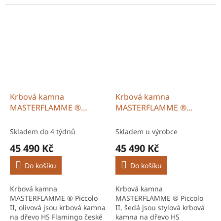
Flamingo určená pro
určená pro efektivní
efektivní vytápění domů i
vytápění domů i chalup.
chalup. Robustní konstrukce
Robustní konstrukce a
a systém...
systém sekundárního...
Krbová kamna
Krbová kamna
MASTERFLAMME ®
MASTERFLAMME ®
Piccolo II, olivová
Piccolo II, šedá
Skladem do 4 týdnů
Skladem u výrobce
45 490 Kč
45 490 Kč
Do košíku
Do košíku
Krbová kamna
Krbová kamna
MASTERFLAMME ® Piccolo
MASTERFLAMME ® Piccolo
II, olivová jsou krbová kamna
II, šedá jsou stylová krbová
na dřevo HS Flamingo české
kamna na dřevo HS