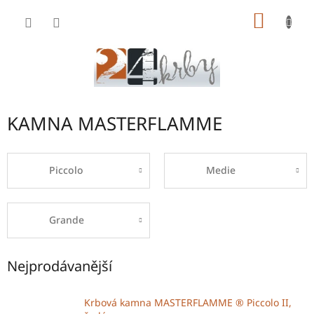
Přejít
NÁKUP
na
obsah
KOŠÍK
KAMNA MASTERFLAMME
Piccolo
Medie
Grande
Nejprodávanější
Krbová kamna MASTERFLAMME ® Piccolo II,