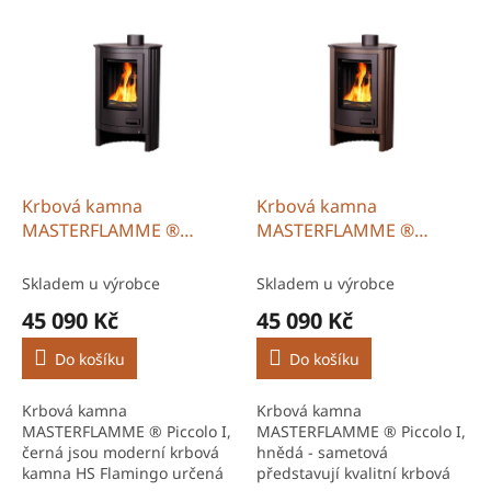
p
V
r
ý
o
p
d
i
u
s
k
p
t
r
ů
o
d
Krbová kamna
Krbová kamna
u
MASTERFLAMME ®
MASTERFLAMME ®
k
Piccolo I, černá
Piccolo I, hnědá -
t
sametová
Skladem u výrobce
Skladem u výrobce
ů
45 090 Kč
45 090 Kč
Do košíku
Do košíku
Krbová kamna
Krbová kamna
MASTERFLAMME ® Piccolo I,
MASTERFLAMME ® Piccolo I,
černá jsou moderní krbová
hnědá - sametová
kamna HS Flamingo určená
představují kvalitní krbová