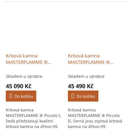
výroby s robustní ocelovou
Flamingo s kvalitním
konstrukcí a vysokou
zpracováním a dlouhou
účinností spalování. Díky
životností. Díky účinnému
systému...
spalování a promyšlené...
Krbová kamna
Krbová kamna
MASTERFLAMME ®
MASTERFLAMME ®
Piccolo I, šedá
Piccolo II, černá
Skladem u výrobce
Skladem u výrobce
45 090 Kč
45 490 Kč
Do košíku
Do košíku
Krbová kamna
Krbová kamna
MASTERFLAMME ® Piccolo I,
MASTERFLAMME ® Piccolo
šedá představují kvalitní
II, černá jsou stylová krbová
krbová kamna na dřevo HS
kamna na dřevo HS