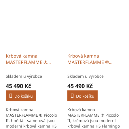
Flamingo s moderním
Flamingo s kvalitním
designem a odolnou
zpracováním a dlouhou
ocelovou konstrukcí.
životností. Díky účinnému
Efektivní spalování...
spalování a promyšlené...
Krbová kamna
Krbová kamna
MASTERFLAMME ®
MASTERFLAMME ®
Piccolo II, hnědá -
Piccolo II, krémová
sametová
Skladem u výrobce
Skladem u výrobce
45 490 Kč
45 490 Kč
Do košíku
Do košíku
Krbová kamna
Krbová kamna
MASTERFLAMME ® Piccolo
MASTERFLAMME ® Piccolo
II, hnědá - sametová jsou
II, krémová jsou moderní
moderní krbová kamna HS
krbová kamna HS Flamingo