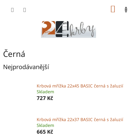
Přejít
NÁKUP
na
obsah
KOŠÍK
Černá
Nejprodávanější
Krbová mřížka 22x45 BASIC černá s žaluzií
Skladem
727 Kč
Krbová mřížka 22x37 BASIC černá s žaluzií
Skladem
665 Kč