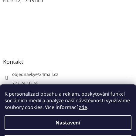
Pá: 9 -12, 13-15 hoď
Kontakt
objednavky
@
24mall.cz
773 24 10 24
https://www.facebook.com/24krby
K personalizaci obsahu a reklam, poskytování funkcí
sociálních médií a analýze naší návštěvnosti využíváme
soubory cookies. Více informací
zde
.
Vytvořil Shoptet
Nastavení