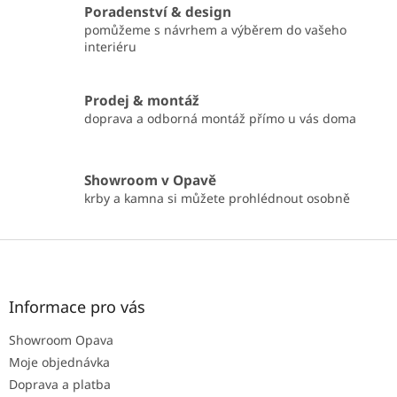
v
Poradenství & design
k
pomůžeme s návrhem a výběrem do vašeho
y
interiéru
v
ý
p
Prodej & montáž
i
doprava a odborná montáž přímo u vás doma
s
u
Showroom v Opavě
krby a kamna si můžete prohlédnout osobně
Z
á
p
a
Informace pro vás
t
Showroom Opava
í
Moje objednávka
Doprava a platba