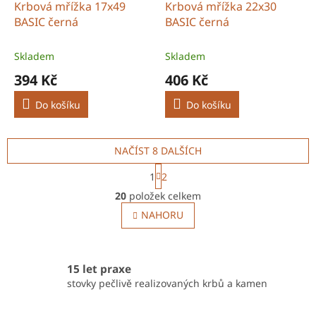
Krbová mřížka 17x49
Krbová mřížka 22x30
BASIC černá
BASIC černá
Skladem
Skladem
394 Kč
406 Kč
Do košíku
Do košíku
NAČÍST 8 DALŠÍCH
S
1
2
t
O
r
20
položek celkem
v
á
l
NAHORU
n
á
k
o
d
v
a
á
c
15 let praxe
n
í
stovky pečlivě realizovaných krbů a kamen
í
p
r