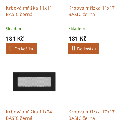
o
d
Krbová mřížka 11x11
Krbová mřížka 11x17
u
BASIC černá
BASIC černá
k
t
Skladem
Skladem
ů
181 Kč
181 Kč
Do košíku
Do košíku
Krbová mřížka 11x24
Krbová mřížka 17x17
BASIC černá
BASIC černá