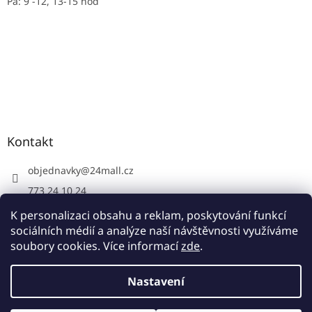
Pá: 9 -12, 13-15 hoď
Kontakt
objednavky
@
24mall.cz
773 24 10 24
https://www.facebook.com/24krby
K personalizaci obsahu a reklam, poskytování funkcí
sociálních médií a analýze naší návštěvnosti využíváme
soubory cookies. Více informací
zde
.
Vytvořil Shoptet
Nastavení