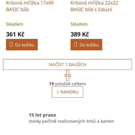
Krbová mřížka 17x49
Krbová mřížka 22x22
BASIC bílá
BASIC bílá s žaluzií
Skladem
Skladem
361 Kč
389 Kč
Do košíku
Do košíku
NAČÍST 7 DALŠÍCH
S
1
2
t
O
r
19
položek celkem
v
á
l
NAHORU
n
á
k
o
d
v
a
á
c
15 let praxe
n
í
stovky pečlivě realizovaných krbů a kamen
í
p
r