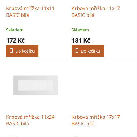
o
d
Krbová mřížka 11x11
Krbová mřížka 11x17
u
BASIC bílá
BASIC bílá
k
t
Skladem
Skladem
ů
172 Kč
181 Kč
Do košíku
Do košíku
Krbová mřížka 11x24
Krbová mřížka 17x17
BASIC bílá
BASIC bílá