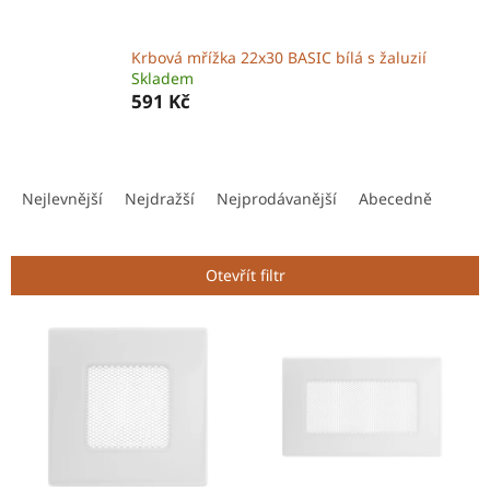
Krbová mřížka 22x30 BASIC bílá s žaluzií
Skladem
591 Kč
Ř
a
Nejlevnější
Nejdražší
Nejprodávanější
Abecedně
z
e
n
Otevřít filtr
í
p
V
r
ý
o
p
d
i
u
s
k
p
t
r
ů