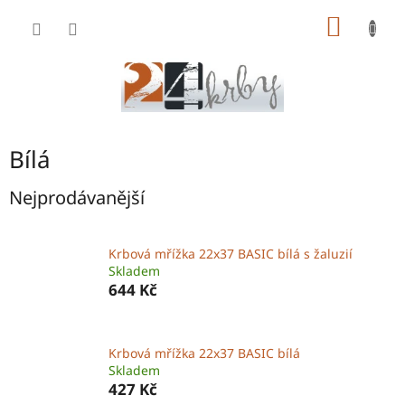
Přejít
NÁKUP
na
obsah
KOŠÍK
Bílá
Nejprodávanější
Krbová mřížka 22x37 BASIC bílá s žaluzií
Skladem
644 Kč
Krbová mřížka 22x37 BASIC bílá
Skladem
427 Kč