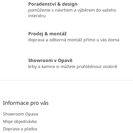
v
Poradenství & design
k
pomůžeme s návrhem a výběrem do vašeho
y
interiéru
v
ý
p
Prodej & montáž
i
doprava a odborná montáž přímo u vás doma
s
u
Showroom v Opavě
krby a kamna si můžete prohlédnout osobně
Z
á
p
a
Informace pro vás
t
Showroom Opava
í
Moje objednávka
Doprava a platba