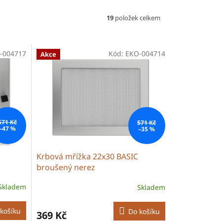
19
položek celkem
-004717
Kód:
EKO-004714
Akce
571 Kč
571 Kč
–47 %
–35 %
Krbová mřížka 22x30 BASIC
broušený nerez
Skladem
Skladem
košíku
Do košíku
369 Kč