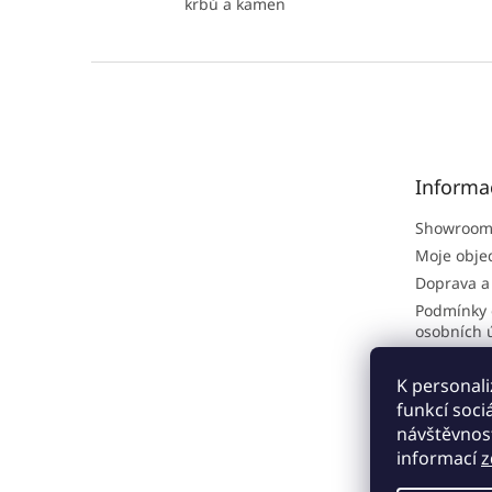
krbů a kamen
Z
á
p
a
t
Informa
í
Showroom
Moje obje
Doprava a
Podmínky 
osobních 
Obchodní
K personali
Odborné č
funkcí soci
návštěvnost
informací
z