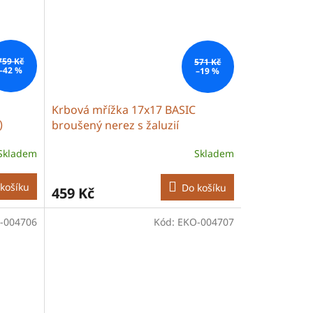
759 Kč
571 Kč
–42 %
–19 %
Krbová mřížka 17x17 BASIC
)
broušený nerez s žaluzií
Skladem
Skladem
košíku
Do košíku
459 Kč
-004706
Kód:
EKO-004707