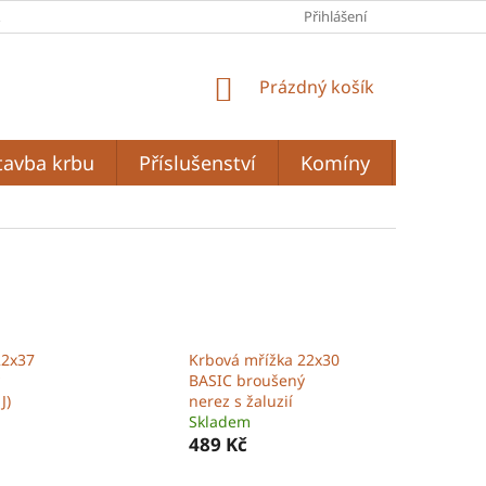
A
PODMÍNKY OCHRANY OSOBNÍCH ÚDAJŮ
Přihlášení
OBCHODNÍ PODMÍ
NÁKUPNÍ
Prázdný košík
KOŠÍK
tavba krbu
Příslušenství
Komíny
Grilován
22x37
Krbová mřížka 22x30
BASIC broušený
J)
nerez s žaluzií
Skladem
489 Kč