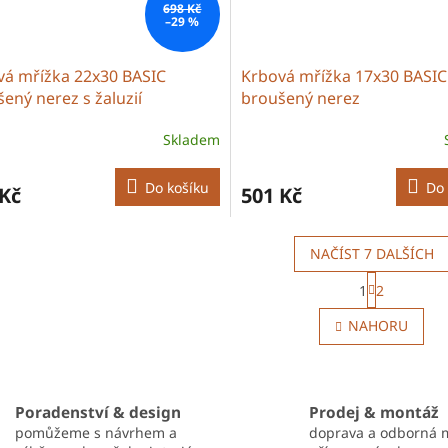
698 Kč
–29 %
vá mřížka 22x30 BASIC
Krbová mřížka 17x30 BASIC
ený nerez s žaluzií
broušený nerez
Skladem
Do košíku
Do 
 Kč
501 Kč
NAČÍST 7 DALŠÍCH
S
1
2
t
O
r
v
NAHORU
á
l
n
á
k
d
o
a
v
c
Poradenství & design
Prodej & montáž
á
í
n
pomůžeme s návrhem a
doprava a odborná 