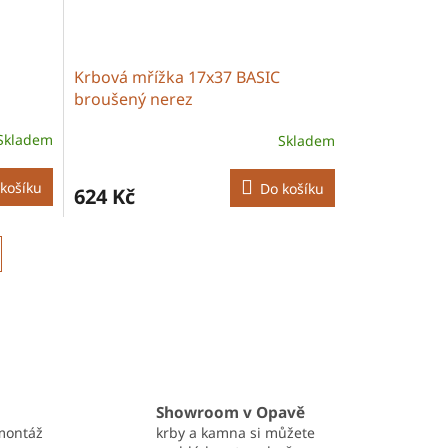
Krbová mřížka 17x37 BASIC
broušený nerez
Skladem
Skladem
košíku
Do košíku
624 Kč
Showroom v Opavě
montáž
krby a kamna si můžete