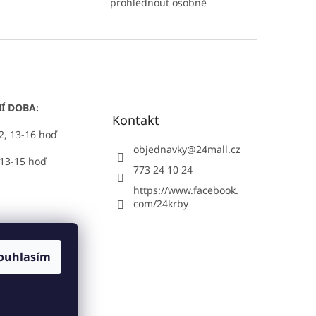
prohlédnout osobně
Í DOBA:
Kontakt
12, 13-16 hoď
objednavky
@
24mall.cz
 13-15 hoď
773 24 10 24
https://www.facebook.
com/24krby
ouhlasím