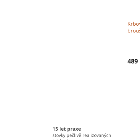
Krbo
brouš
489
15 let praxe
stovky pečlivě realizovaných