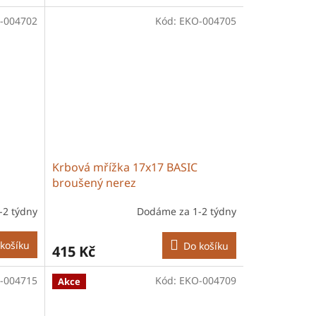
-004702
Kód:
EKO-004705
Krbová mřížka 17x17 BASIC
broušený nerez
-2 týdny
Dodáme za 1-2 týdny
košíku
Do košíku
415 Kč
-004715
Kód:
EKO-004709
Akce