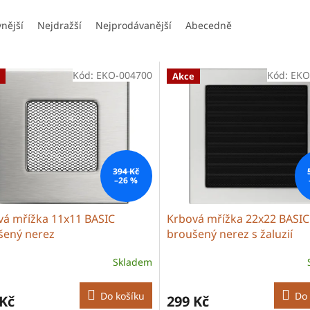
vnější
Nejdražší
Nejprodávanější
Abecedně
Kód:
EKO-004700
Kód:
EKO
Akce
394 Kč
–26 %
vá mřížka 11x11 BASIC
Krbová mřížka 22x22 BASIC
šený nerez
broušený nerez s žaluzií
Skladem
Do košíku
Do 
 Kč
299 Kč