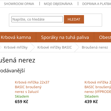
SHOWROOM OPAVA
MOJE OBJEDNÁVKA
DOPRAVA A PLATB
HLEDAT
Krbová kamna
Sporáky na tuhá paliva
Obes
Krbové mřížky
Krbové mřížky BASIC
Broušená nerez
ušená nerez
odávanější
Krbová mřížka 22x37
Krbová mřížka 
BASIC broušený
BASIC broušený
nerez s žaluzií
nerez (VÝPRODE
Skladem
Skladem
659 Kč
439 Kč