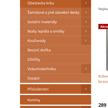
Ř
n
Obestavba krbu
a
e
Nejle
Šamotové a jiné stavební desky
z
l
e
Izolační materiály
V
n
Akce
ý
í
Malty lepidla a omítky
p
p
i
r
Kouřovody
s
o
p
d
Revizní dvířka
r
u
Cihličky
o
k
d
t
Vzduchotechnika
u
ů
Krbo
k
Ostatní
brou
t
ů
Příslušenství
Komíny
289