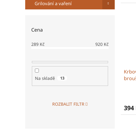
Grilování a vaření
Cena
289
Kč
920
Kč
Krbo
brou
Na skladě
13
ROZBALIT FILTR
394