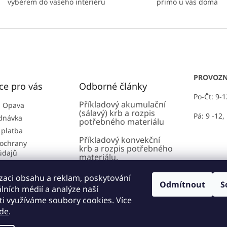
p
í
výběrem do vašeho interiéru
přímo u vás doma
r
v
k
y
v
ý
p
i
PROVOZN
ce pro vás
Odborné články
s
u
Po-Čt: 9-
Příkladový akumulační
 Opava
(sálavý) krb a rozpis
Pá: 9 -12,
dnávka
potřebného materiálu
 platba
Příkladový konvekční
ochrany
krb a rozpis potřebného
údajů
materiálu.
 podmínky
AMS - Akumulační
zaci obsahu a reklam, poskytování
lánky
modulární systém:
Odmítnout
S
álních médií a analýze naší
Zásoba tepla až na
i využíváme soubory cookies. Více
několik hodin!
de
.