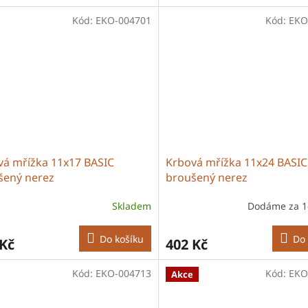
Kód:
EKO-004701
Kód:
EKO
vá mřížka 11x17 BASIC
Krbová mřížka 11x24 BASIC
šený nerez
broušený nerez
Skladem
Dodáme za 1
Do košíku
Do 
 Kč
402 Kč
Kód:
EKO-004713
Kód:
EKO
Akce