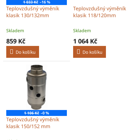
o
1 033 Kč
–16 %
d
Teplovzdušný výměník
Teplovzdušný výměník
u
klasik 130/132mm
klasik 118/120mm
k
t
Skladem
Skladem
ů
859 Kč
1 064 Kč
Do košíku
Do košíku
1 106 Kč
–0 %
Teplovzdušný výměník
klasik 150/152 mm