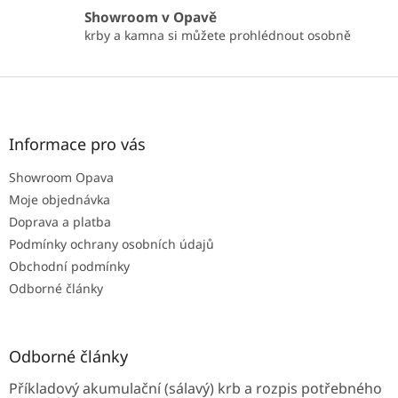
s
Showroom v Opavě
u
krby a kamna si můžete prohlédnout osobně
Z
á
p
a
Informace pro vás
t
Showroom Opava
í
Moje objednávka
Doprava a platba
Podmínky ochrany osobních údajů
Obchodní podmínky
Odborné články
Odborné články
Příkladový akumulační (sálavý) krb a rozpis potřebného