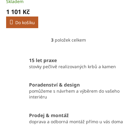
Skladem
1 101 Kč
Do košíku
3
položek celkem
O
v
l
á
15 let praxe
d
stovky pečlivě realizovaných krbů a kamen
a
c
í
Poradenství & design
p
pomůžeme s návrhem a výběrem do vašeho
r
interiéru
v
k
y
Prodej & montáž
v
doprava a odborná montáž přímo u vás doma
ý
p
i