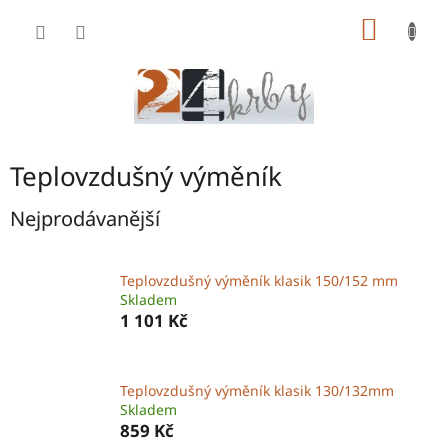
Přejít
NÁKUP
na
obsah
KOŠÍK
Teplovzdušný výměník
Nejprodávanější
Teplovzdušný výměník klasik 150/152 mm
Skladem
1 101 Kč
Teplovzdušný výměník klasik 130/132mm
Skladem
859 Kč