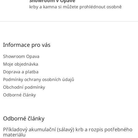
Showroom v Opavě
u
krby a kamna si můžete prohlédnout osobně
Z
á
p
a
Informace pro vás
t
Showroom Opava
í
Moje objednávka
Doprava a platba
Podmínky ochrany osobních údajů
Obchodní podmínky
Odborné články
Odborné články
Příkladový akumulační (sálavý) krb a rozpis potřebného
materiálu