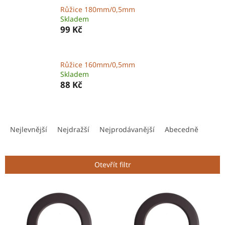
Růžice 180mm/0,5mm
Skladem
99 Kč
Růžice 160mm/0,5mm
Skladem
88 Kč
Ř
a
Nejlevnější
Nejdražší
Nejprodávanější
Abecedně
z
e
n
Otevřít filtr
í
p
V
r
ý
o
p
d
i