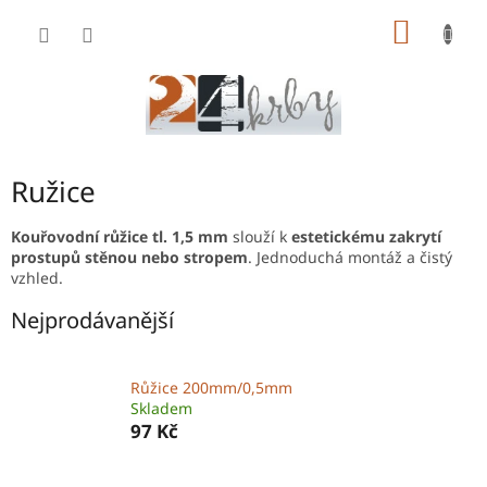
Přejít
NÁKUP
na
obsah
KOŠÍK
Ružice
Kouřovodní růžice tl. 1,5 mm
slouží k
estetickému zakrytí
prostupů stěnou nebo stropem
. Jednoduchá montáž a čistý
vzhled.
Nejprodávanější
Růžice 200mm/0,5mm
Skladem
97 Kč