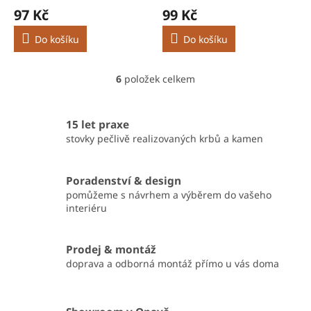
97 Kč
99 Kč
Do košíku
Do košíku
6
položek celkem
O
v
l
á
15 let praxe
d
stovky pečlivě realizovaných krbů a kamen
a
c
í
Poradenství & design
p
pomůžeme s návrhem a výběrem do vašeho
r
interiéru
v
k
y
Prodej & montáž
v
doprava a odborná montáž přímo u vás doma
ý
p
i
s