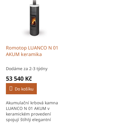
Výkon 2,9–7,4 kW je ideální
teplo. Výkon 2,9–7,4 kW je
pro...
ideální...
Romotop LUANCO N 01
AKUM keramika
Dodáme za 2-3 týdny
53 540 Kč
Do košíku
Akumulační krbová kamna
LUANCO N 01 AKUM v
keramickém provedení
spojují štíhlý elegantní
design, otočné topeniště a
vysokou schopnost