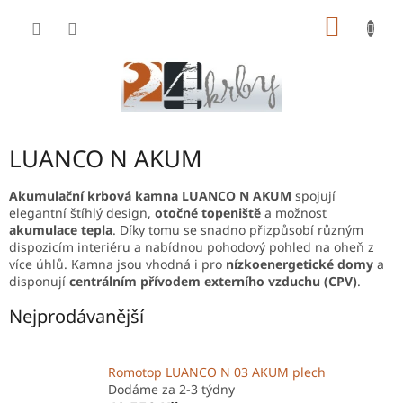
Přejít
NÁKUP
na
obsah
KOŠÍK
LUANCO N AKUM
Akumulační krbová kamna LUANCO N AKUM
spojují
elegantní štíhlý design,
otočné topeniště
a možnost
akumulace tepla
. Díky tomu se snadno přizpůsobí různým
dispozicím interiéru a nabídnou pohodový pohled na oheň z
více úhlů. Kamna jsou vhodná i pro
nízkoenergetické domy
a
disponují
centrálním přívodem externího vzduchu (CPV)
.
Nejprodávanější
Romotop LUANCO N 03 AKUM plech
Dodáme za 2-3 týdny