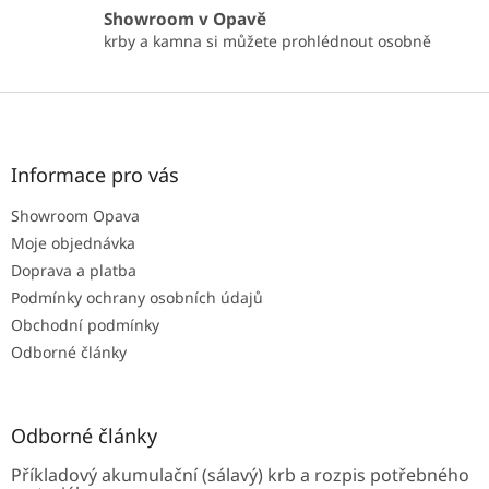
Showroom v Opavě
krby a kamna si můžete prohlédnout osobně
Z
á
p
a
Informace pro vás
t
Showroom Opava
í
Moje objednávka
Doprava a platba
Podmínky ochrany osobních údajů
Obchodní podmínky
Odborné články
Odborné články
Příkladový akumulační (sálavý) krb a rozpis potřebného