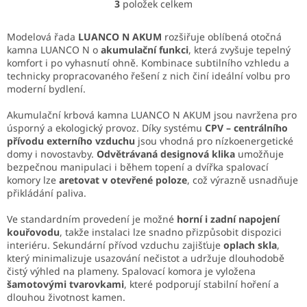
3
položek celkem
O
dlouhodobě sálat teplo.
v
Výkon 2,9–7,4 kW je...
l
Modelová řada
LUANCO N AKUM
rozšiřuje oblíbená otočná
á
kamna LUANCO N o
akumulační funkci
, která zvyšuje tepelný
d
komfort i po vyhasnutí ohně. Kombinace subtilního vzhledu a
a
technicky propracovaného řešení z nich činí ideální volbu pro
c
moderní bydlení.
í
p
Akumulační krbová kamna LUANCO N AKUM jsou navržena pro
r
úsporný a ekologický provoz. Díky systému
CPV – centrálního
v
přívodu externího vzduchu
jsou vhodná pro nízkoenergetické
k
domy i novostavby.
Odvětrávaná designová klika
umožňuje
y
bezpečnou manipulaci i během topení a dvířka spalovací
v
komory lze
aretovat v otevřené poloze
, což výrazně usnadňuje
ý
přikládání paliva.
p
i
Ve standardním provedení je možné
horní i zadní napojení
s
kouřovodu
, takže instalaci lze snadno přizpůsobit dispozici
u
interiéru. Sekundární přívod vzduchu zajišťuje
oplach skla
,
který minimalizuje usazování nečistot a udržuje dlouhodobě
čistý výhled na plameny. Spalovací komora je vyložena
šamotovými tvarovkami
, které podporují stabilní hoření a
dlouhou životnost kamen.