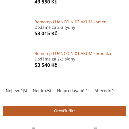
49 550 Kč
Romotop LUANCO N 02 AKUM kámen
Dodáme za 2-3 týdny
53 015 Kč
Romotop LUANCO N 01 AKUM keramika
Dodáme za 2-3 týdny
53 540 Kč
Ř
a
Nejlevnější
Nejdražší
Nejprodávanější
Abecedně
z
e
n
Otevřít filtr
í
p
V
r