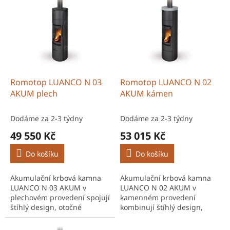
ý
o
p
d
i
u
s
k
p
t
r
ů
o
d
Romotop LUANCO N 03
Romotop LUANCO N 02
u
AKUM plech
AKUM kámen
k
t
Dodáme za 2-3 týdny
Dodáme za 2-3 týdny
ů
49 550 Kč
53 015 Kč
Do košíku
Do košíku
Akumulační krbová kamna
Akumulační krbová kamna
LUANCO N 03 AKUM v
LUANCO N 02 AKUM v
plechovém provedení spojují
kamenném provedení
štíhlý design, otočné
kombinují štíhlý design,
topeniště a možnost
otočné topeniště a vysokou
dlouhodobého sálání tepla.
schopnost dlouhodobě sálat