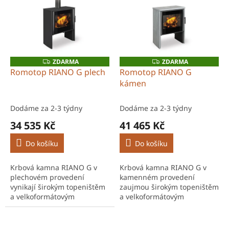
p
d
i
u
s
k
p
t
r
ů
o
ZDARMA
ZDARMA
Z
Z
D
D
d
Romotop RIANO G plech
Romotop RIANO G
A
A
u
kámen
R
R
M
M
k
A
A
t
Dodáme za 2-3 týdny
Dodáme za 2-3 týdny
ů
34 535 Kč
41 465 Kč
Do košíku
Do košíku
Krbová kamna RIANO G v
Krbová kamna RIANO G v
plechovém provedení
kamenném provedení
vynikají širokým topeništěm
zaujmou širokým topeništěm
a velkoformátovým
a velkoformátovým
prosklením, které poskytuje
prosklením, které poskytuje
působivý pohled na oheň.
krásný pohled do plamenů.
Výkon 3,9–10,1 kW je ideální
Výkon 3,9–10,1 kW je ideální