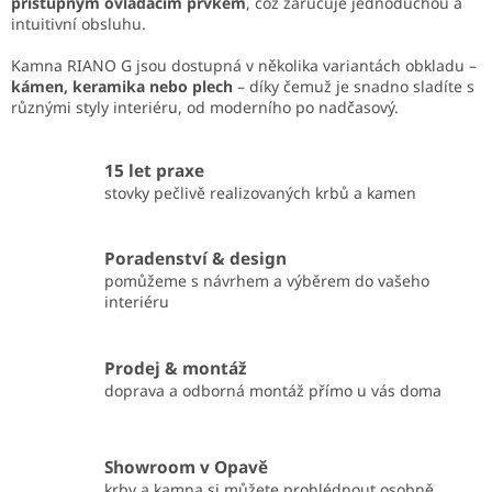
přístupným ovládacím prvkem
, což zaručuje jednoduchou a
intuitivní obsluhu.
Kamna RIANO G jsou dostupná v několika variantách obkladu –
kámen, keramika nebo plech
– díky čemuž je snadno sladíte s
různými styly interiéru, od moderního po nadčasový.
15 let praxe
stovky pečlivě realizovaných krbů a kamen
Poradenství & design
pomůžeme s návrhem a výběrem do vašeho
interiéru
Prodej & montáž
doprava a odborná montáž přímo u vás doma
Showroom v Opavě
krby a kamna si můžete prohlédnout osobně