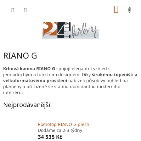
Přejít
NÁKUP
na
obsah
KOŠÍK
RIANO G
Krbová kamna RIANO G
spojují elegantní vzhled s
jednoduchým a funkčním designem. Díky
širokému topeništi a
velkoformátovému prosklení
nabízejí působivý pohled na
plameny a přirozeně se stanou dominantou moderního
interiéru.
Nejprodávanější
Romotop RIANO G plech
Dodáme za 2-3 týdny
34 535 Kč