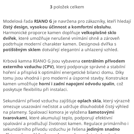
pro...
3
položek celkem
O
v
l
Modelová řada
RIANO G
je navržena pro zákazníky, kteří hledají
á
čistý design, vysokou účinnost a komfortní obsluhu
.
d
Harmonické proporce kamen doplňuje
velkoplošné sklo
a
dvířek
, které umožňuje nerušené vnímání ohně a zároveň
c
podtrhuje moderní charakter kamen. Designová dvířka s
í
potištěným sklem
dotvářejí elegantní a uhlazený vzhled.
p
r
Krbová kamna RIANO G jsou vybavena
centrálním přívodem
v
externího vzduchu (CPV)
, který podporuje správné a stabilní
k
hoření a přispívá k optimální energetické bilanci domu. Díky
y
tomu jsou vhodná i pro moderní a úsporné stavby. Konstrukce
v
kamen umožňuje
horní i zadní napojení odvodu spalin
, což
ý
poskytuje flexibilitu při instalaci.
p
i
Sekundární přívod vzduchu zajišťuje
oplach skla
, který výrazně
s
omezuje usazování nečistot a udržuje dlouhodobě čistý výhled
u
na plameny. Spalovací komora je vyložena
šamotovými
tvarovkami
, které akumulují teplo, podporují efektivní
spalování a prodlužují životnost kamen. Regulace primárního i
sekundárního přívodu vzduchu je řešena
jediným snadno