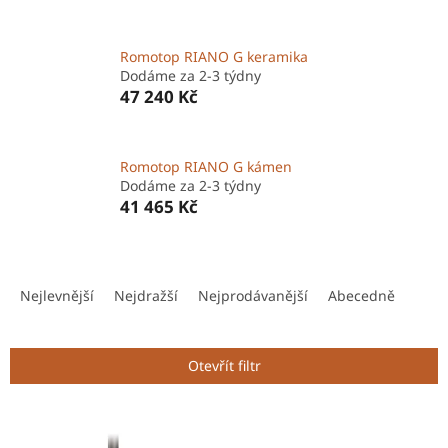
Romotop RIANO G keramika
Dodáme za 2-3 týdny
47 240 Kč
Romotop RIANO G kámen
Dodáme za 2-3 týdny
41 465 Kč
Ř
a
Nejlevnější
Nejdražší
Nejprodávanější
Abecedně
z
e
n
Otevřít filtr
í
p
V
r
ý
o