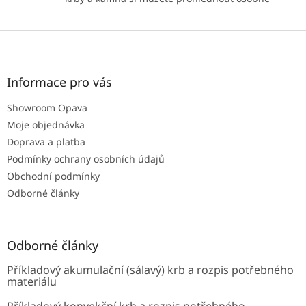
Z
á
p
a
Informace pro vás
t
Showroom Opava
í
Moje objednávka
Doprava a platba
Podmínky ochrany osobních údajů
Obchodní podmínky
Odborné články
Odborné články
Příkladový akumulační (sálavý) krb a rozpis potřebného
materiálu