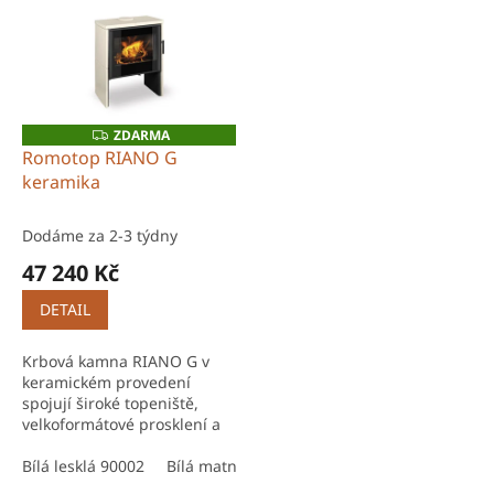
pro...
pro...
ZDARMA
Z
D
Romotop RIANO G
A
keramika
R
M
A
Dodáme za 2-3 týdny
47 240 Kč
DETAIL
Krbová kamna RIANO G v
keramickém provedení
spojují široké topeniště,
velkoformátové prosklení a
elegantní design s
příjemným sáláním tepla.
Bílá lesklá 90002
Bílá matná 90901
Černá lesklá 49000
Č
Výkon 3,9–10,1 kW je ideální