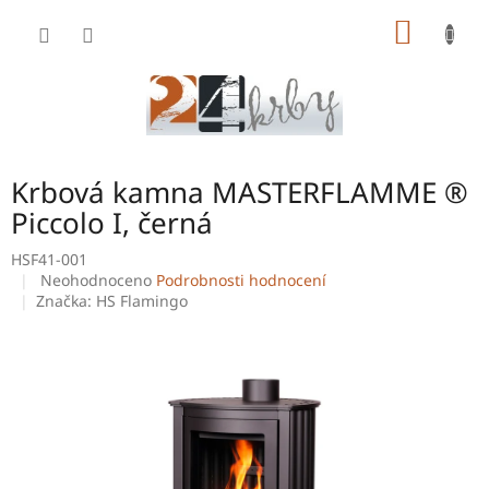
Přejít
NÁKUP
na
obsah
KOŠÍK
Krbová kamna MASTERFLAMME ®
Piccolo I, černá
HSF41-001
Průměrné
Neohodnoceno
Podrobnosti hodnocení
hodnocení
Značka:
HS Flamingo
produktu
je
0,0
z
5
hvězdiček.