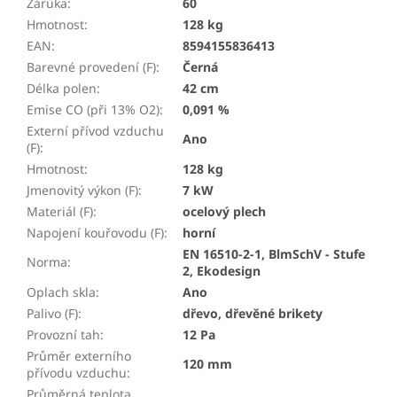
Záruka
:
60
Hmotnost
:
128 kg
EAN
:
8594155836413
Barevné provedení (F)
:
Černá
Délka polen
:
42 cm
Emise CO (při 13% O2)
:
0,091 %
Externí přívod vzduchu
Ano
(F)
:
Hmotnost
:
128 kg
Jmenovitý výkon (F)
:
7 kW
Materiál (F)
:
ocelový plech
Napojení kouřovodu (F)
:
horní
EN 16510-2-1, BlmSchV - Stufe
Norma
:
2, Ekodesign
Oplach skla
:
Ano
Palivo (F)
:
dřevo, dřevěné brikety
Provozní tah
:
12 Pa
Průměr externího
120 mm
přívodu vzduchu
:
Průměrná teplota