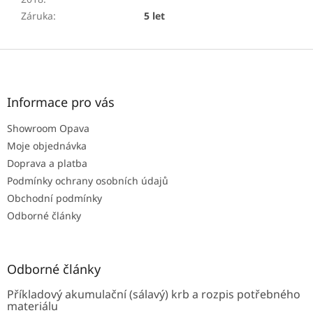
Záruka
:
5 let
Z
á
p
a
Informace pro vás
t
Showroom Opava
í
Moje objednávka
Doprava a platba
Podmínky ochrany osobních údajů
Obchodní podmínky
Odborné články
Odborné články
Příkladový akumulační (sálavý) krb a rozpis potřebného
materiálu