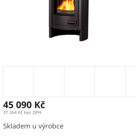
45 090 Kč
37 264 Kč bez DPH
Měrná
Skladem u výrobce
cena: