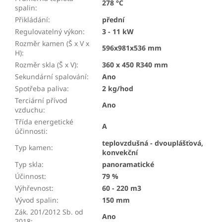
278 °C
spalin
:
Přikládání
:
přední
Regulovatelný výkon
:
3 - 11 kW
Rozměr kamen (Š x V x
596x981x536 mm
H)
:
Rozměr skla (Š x V)
:
360 x 450 R340 mm
Sekundární spalování
:
Ano
Spotřeba paliva
:
2 kg/hod
Terciární přívod
Ano
vzduchu
:
Třída energetické
A
účinnosti
:
teplovzdušná - dvouplášťová,
Typ kamen
:
konvekční
Typ skla
:
panoramatické
Účinnost
:
79 %
Výhřevnost
:
60 - 220 m3
Vývod spalin
:
150 mm
Zák. 201/2012 Sb. od
Ano
2018
: