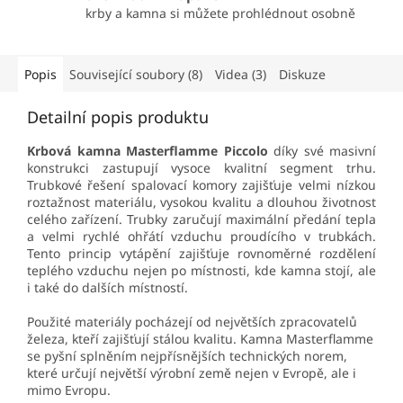
krby a kamna si můžete prohlédnout osobně
Popis
Související soubory (8)
Videa (3)
Diskuze
Detailní popis produktu
Krbová kamna Masterflamme Piccolo
díky své masivní
konstrukci zastupují vysoce kvalitní segment trhu.
Trubkové řešení spalovací komory zajišťuje velmi nízkou
roztažnost materiálu, vysokou kvalitu a dlouhou životnost
celého zařízení. Trubky zaručují maximální předání tepla
a velmi rychlé ohřátí vzduchu proudícího v trubkách.
Tento princip vytápění zajišťuje rovnoměrné rozdělení
teplého vzduchu nejen po místnosti, kde kamna stojí, ale
i také do dalších místností.
Použité materiály pocházejí od největších zpracovatelů
železa, kteří zajišťují stálou kvalitu. Kamna Masterflamme
se pyšní splněním nejpřísnějších technických norem,
které určují největší výrobní země nejen v Evropě, ale i
mimo Evropu.