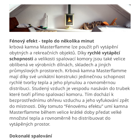
Fénový efekt - teplo do několika minut
krbová kamna Masterflamme lze použít při vytápění
obytných a rekreačních objektů. Díky
rychlé vytápěcí
schopnosti
a velikosti spalovací komory jsou také velice
oblíbená ve výrobních dílnách, skladech a jiných
průmyslových prostorech. Krbová kamna Masterflamme
mají díky své unikátní konstrukci jedinečnou schopnost
rychlé tvorby tepla a jeho plynulou a rovnoměrnou
distribuci. Studený vzduch je vespodu nasáván do trubek
které tvoří přímo spalovací komoru. Tím dochází k
bezprostřednímu ohřevu vzduchu a jeho vyfukování zpět
do místnosti. Díky tomuto “Fénovému efektu” umí kamna
Masterflamme během velice krátké doby předat velké
množství tepla a rovnoměrně ho distribuovat do
vytápěných prostor.
Dokonalé spalování