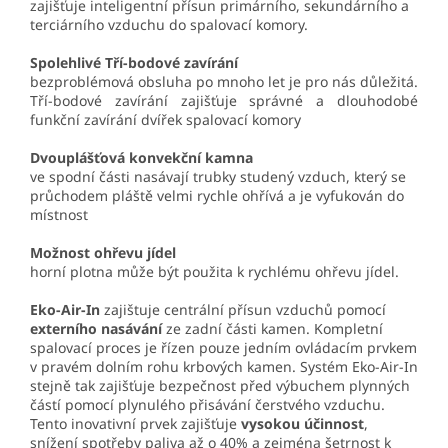
zajišťuje inteligentní přísun primárního, sekundárního a
terciárního vzduchu do spalovací komory.
Spolehlivé Tří-bodové zavírání
bezproblémová obsluha po mnoho let je pro nás důležitá.
Tří-bodové zavírání zajišťuje správné a dlouhodobé
funkční zavírání dvířek spalovací komory
Dvouplášťová
konvekční kamna
ve spodní části nasávají trubky studený vzduch, který se
průchodem pláště velmi rychle ohřívá a je vyfukován do
místnost
Možnost ohřevu jídel
horní plotna může být použita k rychlému ohřevu jídel.
Eko-Air-In
zajištuje centrální přísun vzduchů pomocí
externího nasávání
ze zadní části kamen. Kompletní
spalovací proces je řízen pouze jedním ovládacím prvkem
v pravém dolním rohu krbových kamen. Systém Eko-Air-In
stejně tak zajišťuje bezpečnost před výbuchem plynných
částí pomocí plynulého přisávání čerstvého vzduchu.
Tento inovativní prvek zajišťuje
vysokou účinnost
,
snížení spotřeby paliva až o 40% a zejména šetrnost k