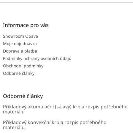
Z
á
p
a
Informace pro vás
t
Showroom Opava
í
Moje objednávka
Doprava a platba
Podmínky ochrany osobních údajů
Obchodní podmínky
Odborné články
Odborné články
Příkladový akumulační (sálavý) krb a rozpis potřebného
materiálu
Příkladový konvekční krb a rozpis potřebného
materiálu.