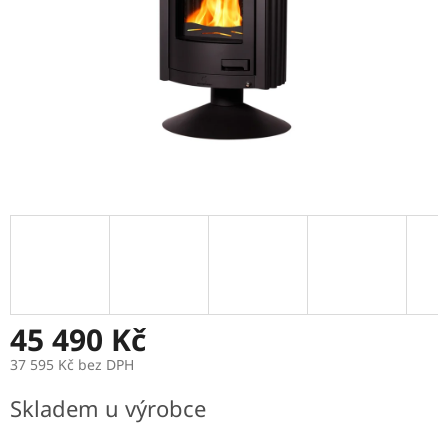
45 490 Kč
37 595 Kč bez DPH
Měrná
Skladem u výrobce
cena: