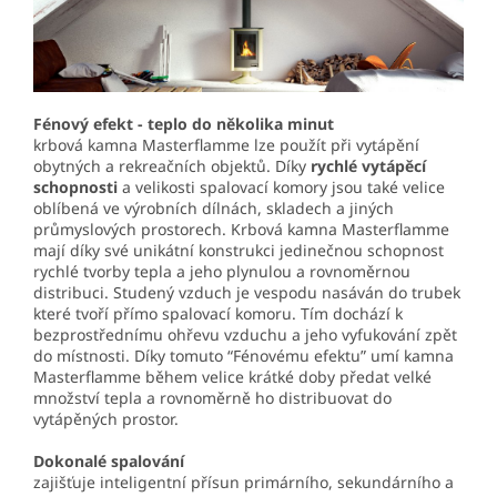
Fénový efekt - teplo do několika minut
krbová kamna Masterflamme lze použít při vytápění
obytných a rekreačních objektů. Díky
rychlé vytápěcí
schopnosti
a velikosti spalovací komory jsou také velice
oblíbená ve výrobních dílnách, skladech a jiných
průmyslových prostorech. Krbová kamna Masterflamme
mají díky své unikátní konstrukci jedinečnou schopnost
rychlé tvorby tepla a jeho plynulou a rovnoměrnou
distribuci. Studený vzduch je vespodu nasáván do trubek
které tvoří přímo spalovací komoru. Tím dochází k
bezprostřednímu ohřevu vzduchu a jeho vyfukování zpět
do místnosti. Díky tomuto “Fénovému efektu” umí kamna
Masterflamme během velice krátké doby předat velké
množství tepla a rovnoměrně ho distribuovat do
vytápěných prostor.
Dokonalé spalování
zajišťuje inteligentní přísun primárního, sekundárního a