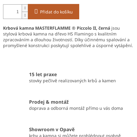
Přidat do košíku
Krbová kamna MASTERFLAMME ® Piccolo II, černá
jsou
stylová krbová kamna na dřevo HS Flamingo s kvalitním
zpracováním a dlouhou životností. Díky účinnému spalování a
promyšlené konstrukci poskytují spolehlivé a úsporné vytápění.
15 let praxe
stovky pečlivě realizovaných krbů a kamen
Prodej & montáž
doprava a odborná montáž přímo u vás doma
Showroom v Opavě
krby a kamna si můžete prohlédnout osobně