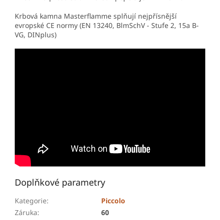
Krbová kamna Masterflamme splňují nejpřísnější
evropské CE normy (EN 13240, BlmSchV - Stufe 2, 15a B-
VG, DINplus)
Doplňkové parametry
Kategorie
:
Piccolo
Záruka
:
60