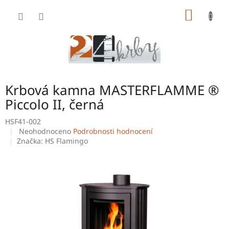
Přejít
NÁKUP
na
obsah
KOŠÍK
Krbová kamna MASTERFLAMME ®
Piccolo II, černá
HSF41-002
Průměrné
Neohodnoceno
Podrobnosti hodnocení
hodnocení
Značka:
HS Flamingo
produktu
je
0,0
z
5
hvězdiček.