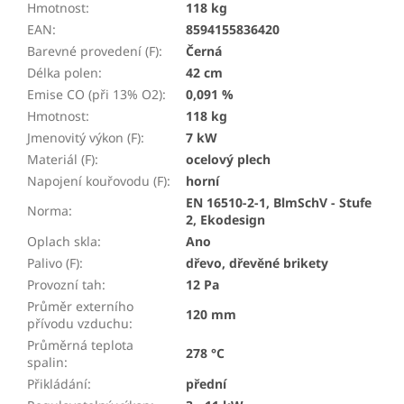
Hmotnost
:
118 kg
EAN
:
8594155836420
Barevné provedení (F)
:
Černá
Délka polen
:
42 cm
Emise CO (při 13% O2)
:
0,091 %
Hmotnost
:
118 kg
Jmenovitý výkon (F)
:
7 kW
Materiál (F)
:
ocelový plech
Napojení kouřovodu (F)
:
horní
EN 16510-2-1, BlmSchV - Stufe
Norma
:
2, Ekodesign
Oplach skla
:
Ano
Palivo (F)
:
dřevo, dřevěné brikety
Provozní tah
:
12 Pa
Průměr externího
120 mm
přívodu vzduchu
:
Průměrná teplota
278 °C
spalin
:
Přikládání
:
přední