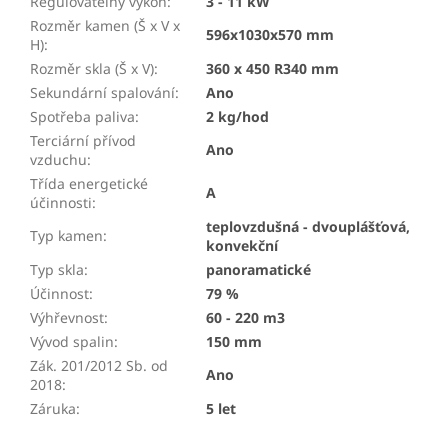
Regulovatelný výkon
:
3 - 11 kW
Rozměr kamen (Š x V x
596x1030x570 mm
H)
:
Rozměr skla (Š x V)
:
360 x 450 R340 mm
Sekundární spalování
:
Ano
Spotřeba paliva
:
2 kg/hod
Terciární přívod
Ano
vzduchu
:
Třída energetické
A
účinnosti
:
teplovzdušná - dvouplášťová,
Typ kamen
:
konvekční
Typ skla
:
panoramatické
Účinnost
:
79 %
Výhřevnost
:
60 - 220 m3
Vývod spalin
:
150 mm
Zák. 201/2012 Sb. od
Ano
2018
:
Záruka
:
5 let