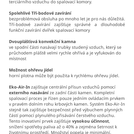
terciárního vzduchu do spalovací komory.
Spolehlivé Tří-bodové zavírání
bezproblémová obsluha po mnoho let je pro nás důležitá.
Tří-bodové zavírání zajišťuje správné a dlouhodobé
funkční zavírání dvířek spalovací komory
Dvouplášťová
konvekční kamna
ve spodní části nasávají trubky studený vzduch, který se
průchodem pláště velmi rychle ohřívá a je vyfukován do
místnost
Možnost ohřevu jídel
horní plotna může být použita k rychlému ohřevu jídel.
Eko-Air-In
zajištuje centrální přísun vzduchů pomocí
externího nasávání
ze zadní části kamen. Kompletní
spalovací proces je řízen pouze jedním ovládacím prvkem
v pravém dolním rohu krbových kamen. Systém Eko-Air-In
stejně tak zajišťuje bezpečnost před výbuchem plynných
částí pomocí plynulého přisávání čerstvého vzduchu.
Tento inovativní prvek zajišťuje
vysokou účinnost
,
snížení spotřeby paliva až o 40% a zejména šetrnost k
životnímu prostředí. Množství popela je minimální.