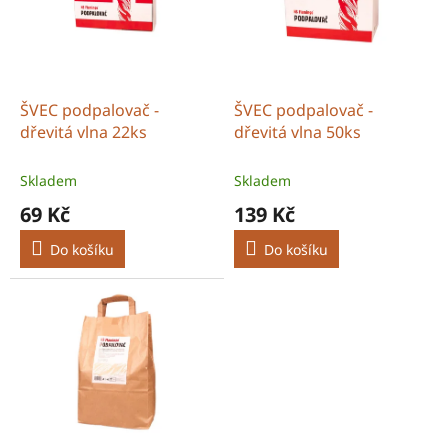
r
s
o
p
d
r
u
o
k
d
t
ŠVEC podpalovač -
ŠVEC podpalovač -
u
ů
dřevitá vlna 22ks
dřevitá vlna 50ks
k
t
Skladem
Skladem
ů
69 Kč
139 Kč
Do košíku
Do košíku