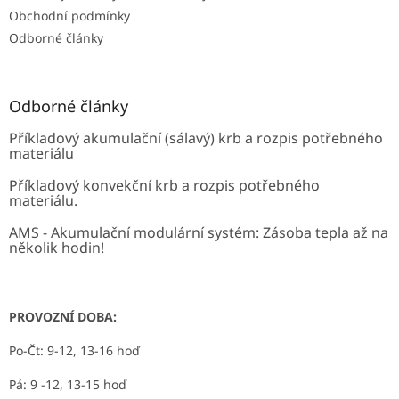
y
Obchodní podmínky
v
ý
Odborné články
p
i
s
u
Odborné články
Příkladový akumulační (sálavý) krb a rozpis potřebného
materiálu
Příkladový konvekční krb a rozpis potřebného
materiálu.
AMS - Akumulační modulární systém: Zásoba tepla až na
několik hodin!
PROVOZNÍ DOBA:
Po-Čt: 9-12, 13-16 hoď
Pá: 9 -12, 13-15 hoď