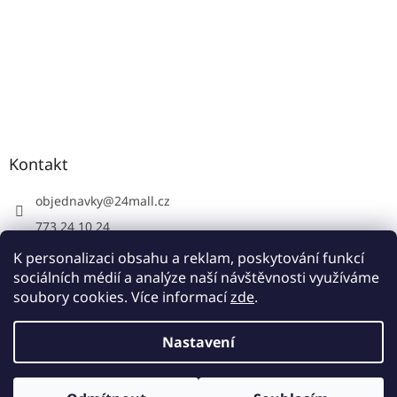
Kontakt
objednavky
@
24mall.cz
773 24 10 24
https://www.facebook.com/24krby
K personalizaci obsahu a reklam, poskytování funkcí
sociálních médií a analýze naší návštěvnosti využíváme
soubory cookies. Více informací
zde
.
Vytvořil Shoptet
Nastavení
Copyright 2026
24krby.cz
. Všechna práva vyhrazena.
Upravit