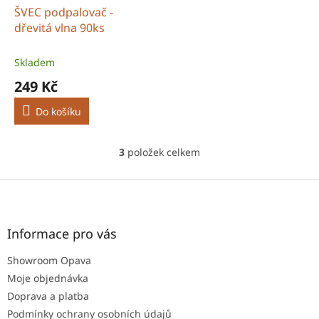
ŠVEC podpalovač -
dřevitá vlna 90ks
Skladem
249 Kč
Do košíku
3
položek celkem
O
v
l
Z
á
á
d
p
a
a
Informace pro vás
c
t
í
Showroom Opava
í
p
r
Moje objednávka
v
Doprava a platba
k
Podmínky ochrany osobních údajů