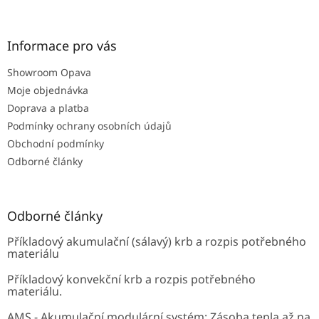
á
c
á
n
í
p
í
p
a
Informace pro vás
r
t
v
Showroom Opava
í
k
Moje objednávka
y
v
Doprava a platba
ý
Podmínky ochrany osobních údajů
p
Obchodní podmínky
i
s
Odborné články
u
Odborné články
Příkladový akumulační (sálavý) krb a rozpis potřebného
materiálu
Příkladový konvekční krb a rozpis potřebného
materiálu.
AMS - Akumulační modulární systém: Zásoba tepla až na