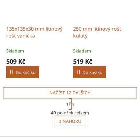
135x135x30 mm litinový
250 mm litinový rošt
rošt vanička
kulatý
Skladem
Skladem
509 Kč
519 Kč
Do košíku
Do košíku
NAČÍST 12 DALŠÍCH
S
1
4
t
O
r
40
položek celkem
v
á
l
NAHORU
n
á
k
o
d
v
Z
a