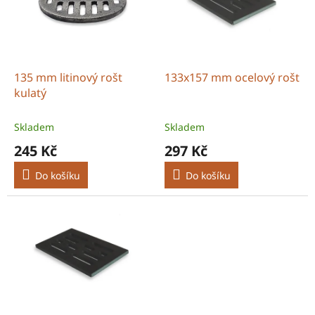
r
s
o
p
d
r
u
o
k
d
t
135 mm litinový rošt
133x157 mm ocelový rošt
u
ů
kulatý
k
t
Skladem
Skladem
ů
245 Kč
297 Kč
Do košíku
Do košíku