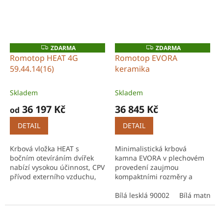
ZDARMA
ZDARMA
Z
Z
D
D
Romotop HEAT 4G
Romotop EVORA
A
A
59.44.14(16)
keramika
R
R
M
M
A
A
Skladem
Skladem
36 197 Kč
36 845 Kč
od
DETAIL
DETAIL
Krbová vložka HEAT s
Minimalistická krbová
bočním otevíráním dvířek
kamna EVORA v plechovém
nabízí vysokou účinnost, CPV
provedení zaujmou
přívod externího vzduchu,
kompaktními rozměry a
oplach skla a možnost
nadčasovým designem,
akumulace tepla až 12 hodin
který dokonale zapadne i do
Bílá lesklá 90002
Bílá matná 
díky sadám MAMMOTH.
menších prostor. Výkon 2,5–
6,6 kW je...