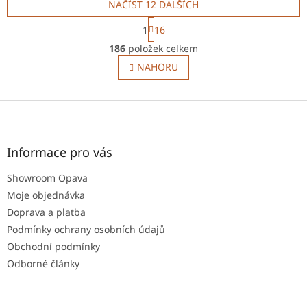
NAČÍST 12 DALŠÍCH
interiéru. Výkon 2,5–6,6 kW
ideální pro efektivní
je ideální...
vytápění...
S
1
16
t
O
r
186
položek celkem
v
á
l
NAHORU
n
á
k
o
d
v
Z
a
á
c
á
n
í
p
í
p
a
Informace pro vás
r
t
v
Showroom Opava
í
k
Moje objednávka
y
v
Doprava a platba
ý
Podmínky ochrany osobních údajů
p
Obchodní podmínky
i
s
Odborné články
u