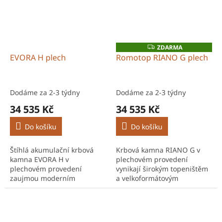
ZDARMA
Z
D
EVORA H plech
Romotop RIANO G plech
A
R
M
A
Dodáme za 2-3 týdny
Dodáme za 2-3 týdny
34 535 Kč
34 535 Kč
Do košíku
Do košíku
Štíhlá akumulační krbová
Krbová kamna RIANO G v
kamna EVORA H v
plechovém provedení
plechovém provedení
vynikají širokým topeništěm
zaujmou moderním
a velkoformátovým
vzhledem a vysokou
prosklením, které poskytuje
schopností dlouhodobě sálat
působivý pohled na oheň.
teplo. Výkon 2,5–6,6 kW je
Výkon 3,9–10,1 kW je ideální
ideální pro úsporné...
pro...