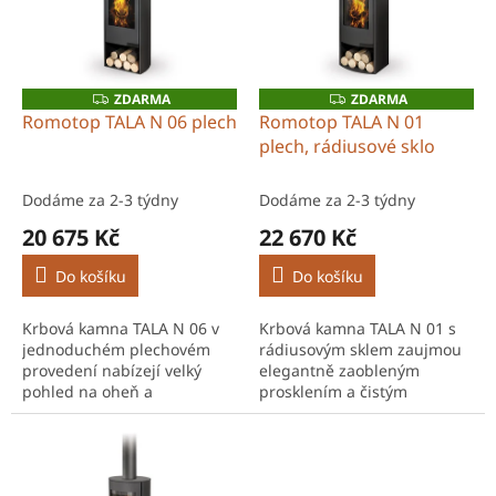
r
s
o
p
d
r
u
o
k
ZDARMA
ZDARMA
Z
Z
D
D
d
t
Romotop TALA N 06 plech
Romotop TALA N 01
A
A
u
ů
plech, rádiusové sklo
R
R
M
M
k
A
A
t
Dodáme za 2-3 týdny
Dodáme za 2-3 týdny
ů
20 675 Kč
22 670 Kč
Do košíku
Do košíku
Krbová kamna TALA N 06 v
Krbová kamna TALA N 01 s
jednoduchém plechovém
rádiusovým sklem zaujmou
provedení nabízejí velký
elegantně zaobleným
pohled na oheň a
prosklením a čistým
univerzální využití v různých
plechovým designem. Velká
typech interiérů. Výkon 3,0–
dvířka poskytují ničím
7,7 kW zajišťuje spolehlivé
nerušený pohled na oheň a
a...
výkon...