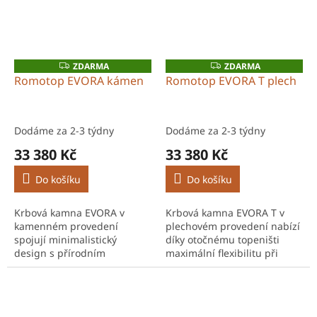
ZDARMA
ZDARMA
Z
Z
D
D
Romotop EVORA kámen
Romotop EVORA T plech
A
A
R
R
M
M
A
A
Dodáme za 2-3 týdny
Dodáme za 2-3 týdny
33 380 Kč
33 380 Kč
Do košíku
Do košíku
Krbová kamna EVORA v
Krbová kamna EVORA T v
kamenném provedení
plechovém provedení nabízí
spojují minimalistický
díky otočnému topeništi
design s přírodním
maximální flexibilitu při
materiálem a vysokou
sledování ohně z různých
účinností. Výkon 2,5–6,6 kW
částí místnosti. Výkon 2,5–
je ideální pro úsporné
6,6 kW je ideální pro...
vytápění moderních i...