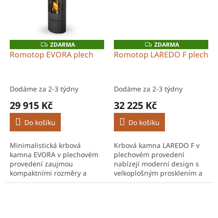
ZDARMA
ZDARMA
Z
Z
D
D
Romotop EVORA plech
Romotop LAREDO F plech
A
A
R
R
M
M
A
A
Dodáme za 2-3 týdny
Dodáme za 2-3 týdny
29 915 Kč
32 225 Kč
Do košíku
Do košíku
Minimalistická krbová
Krbová kamna LAREDO F v
kamna EVORA v plechovém
plechovém provedení
provedení zaujmou
nabízejí moderní design s
kompaktními rozměry a
velkoplošným prosklením a
nadčasovým designem,
vysokou účinností. Výkon
který dokonale zapadne i do
2,5–6,6 kW je ideální pro
menších prostor. Výkon 2,5–
úsporné vytápění moderních
6,6 kW je...
i...