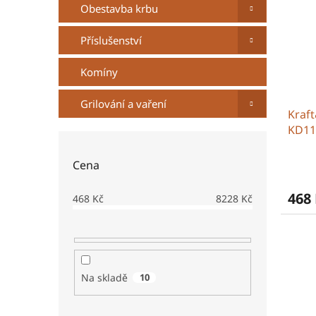
i
r
n
Obestavba krbu
s
o
e
p
d
l
Příslušenství
r
u
o
k
Komíny
d
t
u
ů
Grilování a vaření
Kraft
k
KD11
t
ů
Cena
468
468
Kč
8228
Kč
Na skladě
10