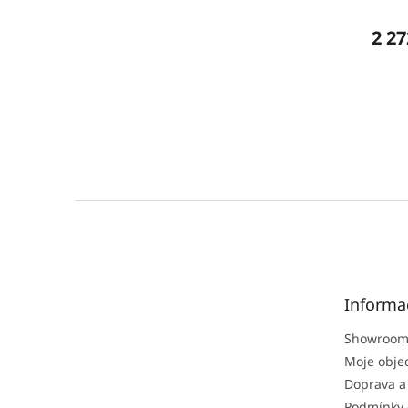
2 27
Z
á
p
a
t
Informa
í
Showroom
Moje obje
Doprava a
Podmínky 