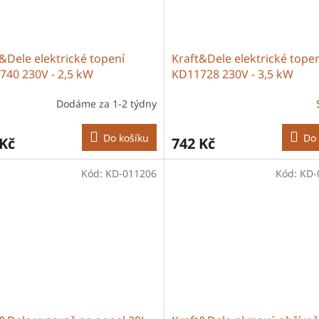
&Dele elektrické topení
Kraft&Dele elektrické tope
740 230V - 2,5 kW
KD11728 230V - 3,5 kW
Dodáme za 1-2 týdny
Do košíku
Do 
 Kč
742 Kč
Kód:
KD-011206
Kód:
KD-