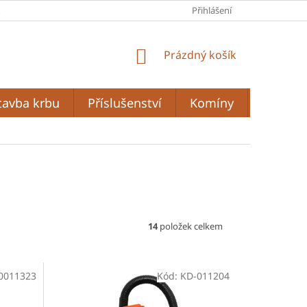
A
PODMÍNKY OCHRANY OSOBNÍCH ÚDAJŮ
Přihlášení
OBCHODNÍ PODMÍ
NÁKUPNÍ
Prázdný košík
KOŠÍK
tavba krbu
Příslušenství
Komíny
Grilován
14
položek celkem
0011323
Kód:
KD-011204