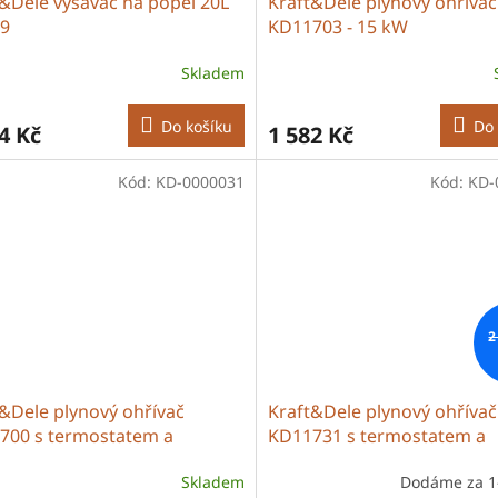
&Dele vysavač na popel 20L
Kraft&Dele plynový ohřívač
9
KD11703 - 15 kW
Skladem
Do košíku
Do 
4 Kč
1 582 Kč
Kód:
KD-0000031
Kód:
KD-
2
&Dele plynový ohřívač
Kraft&Dele plynový ohřívač
700 s termostatem a
KD11731 s termostatem a
átorem tlaku - 25 kW
regulátorem tlaku - 25 kW
Skladem
Dodáme za 1