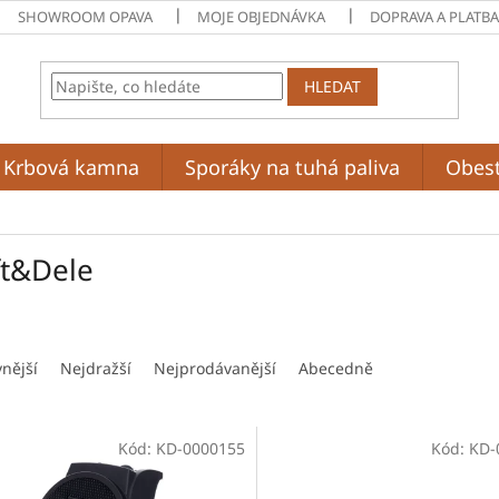
SHOWROOM OPAVA
MOJE OBJEDNÁVKA
DOPRAVA A PLATB
HLEDAT
Krbová kamna
Sporáky na tuhá paliva
Obes
ft&Dele
vnější
Nejdražší
Nejprodávanější
Abecedně
Kód:
KD-0000155
Kód:
KD-