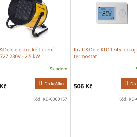
&Dele elektrické topení
Kraft&Dele KD11745 pokoj
727 230V - 2,5 kW
termostat
Skladem
Do košíku
Do 
 Kč
506 Kč
Kód:
KD-0000157
Kód:
KD-