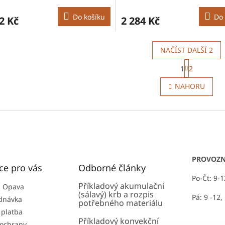
Do košíku
Do 
2 Kč
2 284 Kč
NAČÍST DALŠÍ 2
S
1
2
t
O
r
v
NAHORU
á
l
n
á
k
d
o
a
v
c
á
í
n
p
í
r
PROVOZN
ce pro vás
Odborné články
v
k
Po-Čt: 9-
Příkladový akumulační
y
 Opava
(sálavý) krb a rozpis
v
Pá: 9 -12,
dnávka
potřebného materiálu
ý
 platba
p
Příkladový konvekční
ochrany