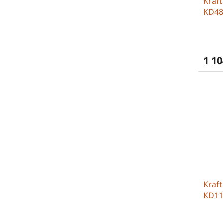
Kraft
KD48
1 10
Kraft
KD11
regul