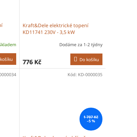
ní
Kraft&Dele elektrické topení
KD11741 230V - 3,5 kW
Skladem
Dodáme za 1-2 týdny
košíku
Do košíku
776 Kč
0000034
Kód:
KD-0000035
1 707 Kč
–5 %