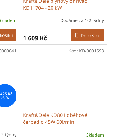
Kraft&Dele plynový ohřívač
KD11704 - 20 kW
Skladem
Dodáme za 1-2 týdny
košíku
Do košíku
1 609 Kč
0000041
Kód:
KD-0001593
 425 Kč
–5 %
Kraft&Dele KD801 oběhové
čerpadlo 45W 60l/min
-2 týdny
Skladem