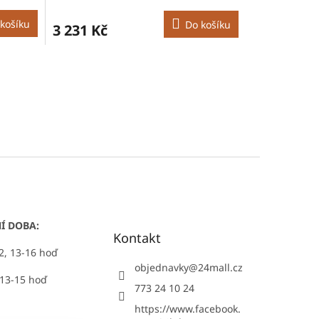
košíku
Do košíku
3 231 Kč
Í DOBA:
Kontakt
12, 13-16 hoď
objednavky
@
24mall.cz
 13-15 hoď
773 24 10 24
https://www.facebook.