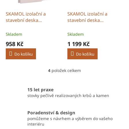
SKAMOL izolační a
SKAMOL izolační a
stavební deska
stavební deska
SKAMOTEC 225 - 40 mm
SKAMOTEC 225 - 50 mm
Skladem
Skladem
958 Kč
1 199 Kč
Do košíku
Do košíku
4
položek celkem
O
v
l
á
15 let praxe
d
stovky pečlivě realizovaných krbů a kamen
a
c
í
Poradenství & design
p
pomůžeme s návrhem a výběrem do vašeho
r
interiéru
v