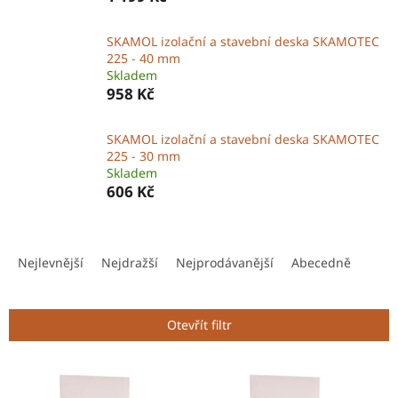
SKAMOL izolační a stavební deska SKAMOTEC
225 - 40 mm
Skladem
958 Kč
SKAMOL izolační a stavební deska SKAMOTEC
225 - 30 mm
Skladem
606 Kč
Ř
a
Nejlevnější
Nejdražší
Nejprodávanější
Abecedně
z
e
n
Otevřít filtr
í
p
V
r
ý
o