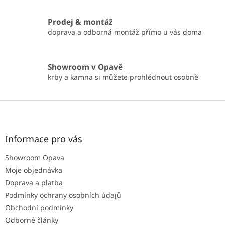
k
y
Prodej & montáž
v
doprava a odborná montáž přímo u vás doma
ý
p
i
s
Showroom v Opavě
u
krby a kamna si můžete prohlédnout osobně
Z
á
p
a
Informace pro vás
t
Showroom Opava
í
Moje objednávka
Doprava a platba
Podmínky ochrany osobních údajů
Obchodní podmínky
Odborné články