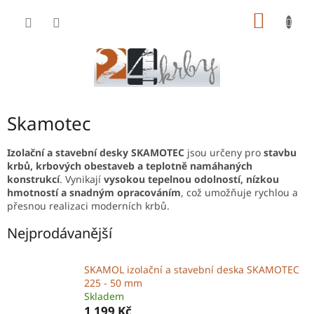
Přejít
NÁKUP
na
obsah
KOŠÍK
Skamotec
Izolační a stavební desky SKAMOTEC
jsou určeny pro
stavbu
krbů, krbových obestaveb a teplotně namáhaných
konstrukcí
. Vynikají
vysokou tepelnou odolností, nízkou
hmotností a snadným opracováním
, což umožňuje rychlou a
přesnou realizaci moderních krbů.
Nejprodávanější
SKAMOL izolační a stavební deska SKAMOTEC
225 - 50 mm
Skladem
1 199 Kč