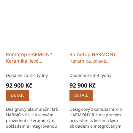
Výkon 2,8–7,2 kW poskytuje
ceně. Výkon 2,8–7,2 kW
stabilní a dlouhodobé sálavé
zajistí vyvážené a
teplo.
dlouhotrvající...
Romotop HARMONY
Romotop HARMONY
Keramika, levé
Keramika, pravé
provedení, včetně
provedení, včetně
akumulace MAMMOTH
akumulace MAMMOTH
Dodáme za 3-4 týdny
Dodáme za 3-4 týdny
92 900 Kč
92 900 Kč
DETAIL
DETAIL
Designový akumulační krb
Designový akumulační krb
HARMONY L HA v levém
HARMONY R HA v pravém
provedení s keramickým
provedení s keramickým
obkladem a integrovanou
obkladem a integrovanými
akumulací MAMMOTH.
prstenci MAMMOTH již v