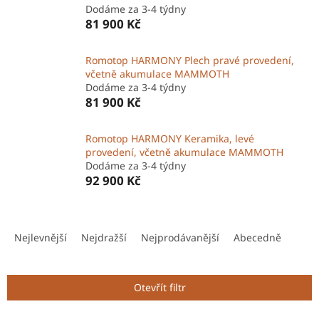
Dodáme za 3-4 týdny
81 900 Kč
Romotop HARMONY Plech pravé provedení,
včetně akumulace MAMMOTH
Dodáme za 3-4 týdny
81 900 Kč
Romotop HARMONY Keramika, levé
provedení, včetně akumulace MAMMOTH
Dodáme za 3-4 týdny
92 900 Kč
Ř
a
Nejlevnější
Nejdražší
Nejprodávanější
Abecedně
z
e
n
Otevřít filtr
í
p