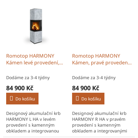
MAMMOTH již ve standardu.
prstence MAMMOTH již v
Výkon 2,8–7,2 kW zajistí...
ceně. Výkon 2,8–7,2 kW
zajišťuje...
Romotop HARMONY
Romotop HARMONY
Kámen levé provedení,
Kámen, pravé provedení,
včetně akumulace
včetně akumulace
MAMMOTH
MAMMOTH
Dodáme za 3-4 týdny
Dodáme za 3-4 týdny
84 900 Kč
84 900 Kč
Do košíku
Do košíku
Designový akumulační krb
Designový akumulační krb
HARMONY L HA v levém
HARMONY R HA v pravém
provedení s kamenným
provedení s kamenným
obkladem a integrovanou
obkladem a integrovanými
akumulací MAMMOTH.
prstenci MAMMOTH již v