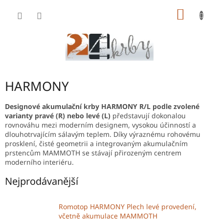
Přejít
NÁKUP
na
obsah
KOŠÍK
HARMONY
Designové akumulační krby HARMONY R/L podle zvolené
varianty pravé (R) nebo levé (L)
představují dokonalou
rovnováhu mezi moderním designem, vysokou účinností a
dlouhotrvajícím sálavým teplem. Díky výraznému rohovému
prosklení, čisté geometrii a integrovaným akumulačním
prstencům MAMMOTH se stávají přirozeným centrem
moderního interiéru.
Nejprodávanější
Romotop HARMONY Plech levé provedení,
včetně akumulace MAMMOTH