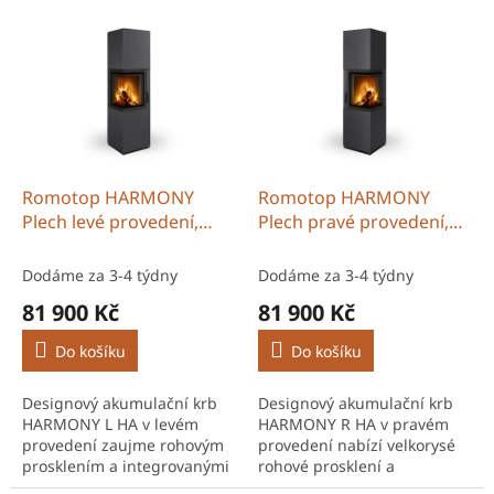
V
r
ý
o
p
d
i
u
s
k
p
t
r
ů
o
d
Romotop HARMONY
Romotop HARMONY
u
Plech levé provedení,
Plech pravé provedení,
k
včetně akumulace
včetně akumulace
t
MAMMOTH
MAMMOTH
Dodáme za 3-4 týdny
Dodáme za 3-4 týdny
ů
81 900 Kč
81 900 Kč
Do košíku
Do košíku
Designový akumulační krb
Designový akumulační krb
HARMONY L HA v levém
HARMONY R HA v pravém
provedení zaujme rohovým
provedení nabízí velkorysé
prosklením a integrovanými
rohové prosklení a
akumulačními prstenci
integrované akumulační