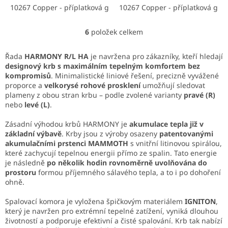
Výkon 2,8–7,2 kW poskytuje
10267 Copper - příplatková glazura
ceně. Výkon 2,8–7,2 kW
10267 Copper - příplatková gla
90002 Bílá lesklá
90901
vyvážené a dlouhodobé
zajišťuje rovnoměrné a...
sálavé teplo.
6
položek celkem
O
v
l
Řada
HARMONY R/L HA
je navržena pro zákazníky, kteří hledají
á
designový krb s maximálním tepelným komfortem bez
d
kompromisů
. Minimalistické liniové řešení, precizně vyvážené
a
proporce a
velkorysé rohové prosklení
umožňují sledovat
c
plameny z obou stran krbu – podle zvolené varianty
pravé (R)
í
nebo
levé (L)
.
p
r
Zásadní výhodou krbů HARMONY je
akumulace tepla již v
v
základní výbavě
. Krby jsou z výroby osazeny
patentovanými
k
akumulačními prstenci MAMMOTH
s vnitřní litinovou spirálou,
y
které zachycují tepelnou energii přímo ze spalin. Tato energie
v
je následně
po několik hodin rovnoměrně uvolňována do
ý
prostoru
formou příjemného sálavého tepla, a to i po dohoření
p
ohně.
i
s
Spalovací komora je vyložena špičkovým materiálem
IGNITON
,
u
který je navržen pro extrémní tepelné zatížení, vyniká dlouhou
životností a podporuje efektivní a čisté spalování. Krb tak nabízí