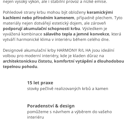
nejen vysoký výkon, ale i stabilní provoz a nízké emise.
Pohledové strany krbu mohou být obloženy
keramickými
kachlemi nebo přírodním kamenem
, případně plechem. Tyto
materiály nejen dotvářejí estetický dojem, ale zároveň
podporují akumulační schopnosti krbu
. Výsledkem je
vyvážená kombinace
sálavého tepla a jemné konvekce
, která
vytváří harmonické klima v interiéru během celého dne.
Designové akumulační krby HARMONY R/L HA jsou ideální
volbou pro moderní interiéry, kde je kladen důraz na
architektonickou čistotu, komfortní vytápění a dlouhodobou
tepelnou pohodu
.
15 let praxe
stovky pečlivě realizovaných krbů a kamen
Poradenství & design
pomůžeme s návrhem a výběrem do vašeho
interiéru