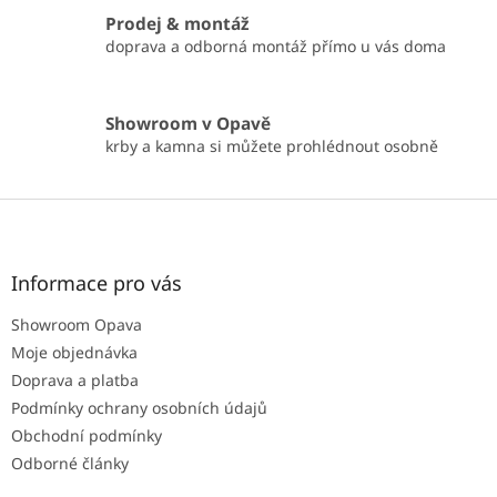
Prodej & montáž
doprava a odborná montáž přímo u vás doma
Showroom v Opavě
krby a kamna si můžete prohlédnout osobně
Z
á
p
a
Informace pro vás
t
Showroom Opava
í
Moje objednávka
Doprava a platba
Podmínky ochrany osobních údajů
Obchodní podmínky
Odborné články