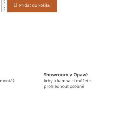
Přidat do košíku
Showroom v Opavě
 montáž
krby a kamna si můžete
prohlédnout osobně