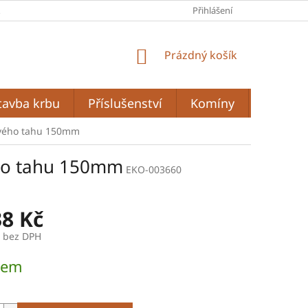
A
PODMÍNKY OCHRANY OSOBNÍCH ÚDAJŮ
Přihlášení
OBCHODNÍ PODMÍ
NÁKUPNÍ
Prázdný košík
KOŠÍK
tavba krbu
Příslušenství
Komíny
Grilován
ového tahu 150mm
ho tahu 150mm
EKO-003660
38 Kč
č bez DPH
dem