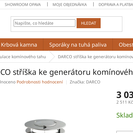
SHOWROOM OPAVA
MOJE OBJEDNÁVKA
DOPRAVA A PLATB
HLEDAT
Krbová kamna
Sporáky na tuhá paliva
Obes
ulace komínového tahu
DARCO stříška ke generátoru komín
CO stříška ke generátoru komínové
né
dnoceno
Podrobnosti hodnocení
Značka:
DARCO
ení
3 0
tu
2 511 K
Měrná
Skla
cena:
ek.