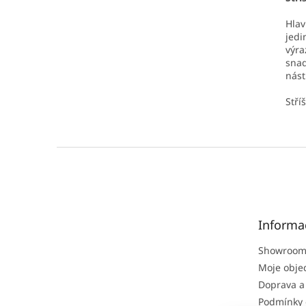
Hlav
jedi
výra
snad
nást
Stří
Z
á
p
a
t
Informa
í
Showroom
Moje obje
Doprava a
Podmínky 