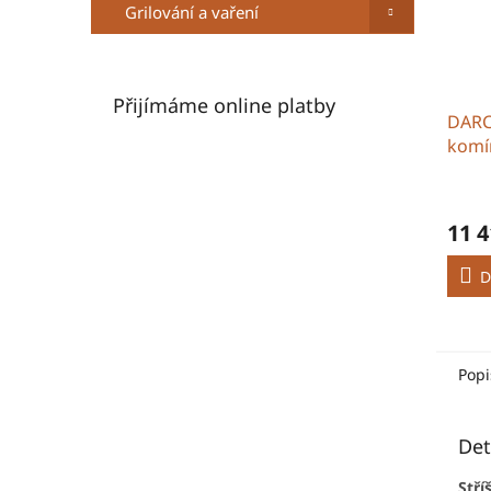
Grilování a vaření
Přijímáme online platby
DARC
komí
zákl
11 4
D
Popi
Det
Stř