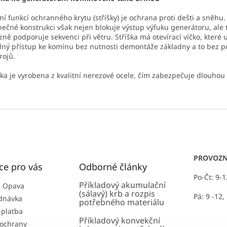
ní funkcí ochranného krytu (stříšky) je ochrana proti dešti a sněhu.
nečné konstrukci však nejen blokuje výstup výfuku generátoru, ale 
zně podporuje sekvenci při větru. Stříška má otevírací víčko, které
ný přístup ke komínu bez nutnosti demontáže základny a to bez po
rojů.
ška je vyrobena z kvalitní nerezové ocele, čím zabezpečuje dlouhou 
PROVOZN
ce pro vás
Odborné články
Po-Čt: 9-
Příkladový akumulační
 Opava
(sálavý) krb a rozpis
Pá: 9 -12,
dnávka
potřebného materiálu
 platba
Příkladový konvekční
ochrany