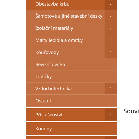
n
Obestavba krbu
e
Šamotové a jiné stavební desky
l
Izolační materiály
Malty lepidla a omítky
Kouřovody
Revizní dvířka
Cihličky
Vzduchotechnika
Ostatní
Souvi
Příslušenství
Komíny