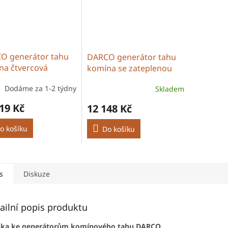
O generátor tahu
DARCO generátor tahu
na čtvercová
komína se zateplenou
adna 150mm
přírubou 150mm
Dodáme za 1-2 týdny
Skladem
19 Kč
12 148 Kč
o košíku
Do košíku
s
Diskuze
ailní popis produktu
íška ke generátorům komínového tahu DARCO