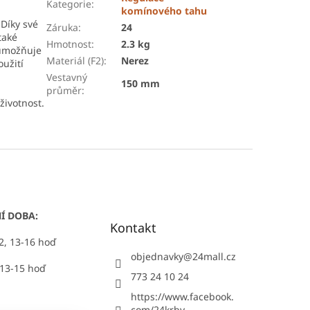
Kategorie
:
komínového tahu
 Díky své
Záruka
:
24
také
Hmotnost
:
2.3 kg
 umožňuje
Materiál (F2)
:
Nerez
užití
Vestavný
150 mm
průměr
:
životnost.
Í DOBA:
Kontakt
12, 13-16 hoď
objednavky
@
24mall.cz
 13-15 hoď
773 24 10 24
https://www.facebook.
com/24krby