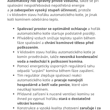
Automaticky řídí správný přívod vzduchu
, takže se při
spalování nespotřebovává nepotřebná energie
a j
e zabezpečen vysoký stupeň účinnosti,
protože
i v klidovém stavu hořáku automatického kotle, je jinak
kotli komínem odebíráno teplo.
Spalovací prostor se optimálně ochlazuje
a hořák
automatického kotle startuje podstatně později.
Přiváděný vzduch snižuje teplotu spalin během
fáze spalování a
chrání komínové těleso před
poškozením
.
V klidovém stavu hořáku automatického kotle je
komín provětráván, takže
nevzniká kondenzační
voda a nedochází k poškození komína
.
Pomocí energeticky úsporných regulátorů tahu
odpadá "ucpání" komína během fáze zapálení.
Tím regulátor zlepšuje spalovací reakci
automatického kotle a
pracuje nanejvýš
hospodárně a šetří vaše peníze
, které vám
neutíkají komínem.
Přídavné zařízení k nucené ventilaci komínu se
ihned po vypnutí hořáku
stará o dostatečné
větrání komínu
.
Konstrukce a vysoká kvalita zhotovení
zaručuje i za