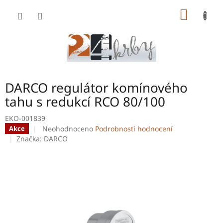
Přejít
NÁKUP
na
obsah
KOŠÍK
DARCO regulátor komínového
tahu s redukcí RCO 80/100
EKO-001839
Průměrné
Neohodnoceno
Podrobnosti hodnocení
Akce
hodnocení
Značka:
DARCO
produktu
je
0,0
z
5
hvězdiček.