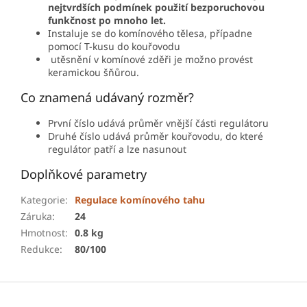
nejtvrdších podmínek použití bezporuchovou
funkčnost po mnoho let.
Instaluje se do komínového tělesa, případne
pomocí T-kusu do kouřovodu
utěsnění v komínové zděři je možno provést
keramickou šňůrou.
Co znamená udávaný rozměr?
První číslo udává průměr vnější části regulátoru
Druhé číslo udává průměr kouřovodu, do které
regulátor patří a lze nasunout
Doplňkové parametry
Kategorie
:
Regulace komínového tahu
Záruka
:
24
Hmotnost
:
0.8 kg
Redukce
:
80/100
Z
á