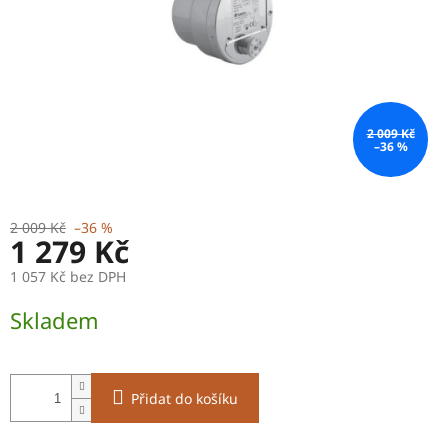
2 009 Kč
–36 %
2 009 Kč
–36 %
1 279 Kč
1 057 Kč bez DPH
Měrná
Skladem
cena:
Přidat do košíku