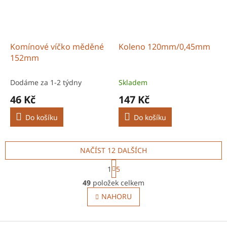
Komínové víčko měděné
Koleno 120mm/0,45mm
152mm
Dodáme za 1-2 týdny
Skladem
46 Kč
147 Kč
Do košíku
Do košíku
NAČÍST 12 DALŠÍCH
S
1
5
t
O
r
49
položek celkem
v
á
l
NAHORU
n
á
k
o
d
v
Z
a