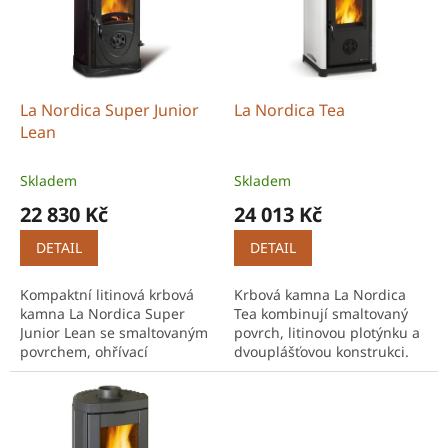
r
s
o
p
d
r
u
o
k
d
t
La Nordica Super Junior
La Nordica Tea
u
ů
Lean
k
t
Skladem
Skladem
ů
22 830 Kč
24 013 Kč
DETAIL
DETAIL
Kompaktní litinová krbová
Krbová kamna La Nordica
kamna La Nordica Super
Tea kombinují smaltovaný
Junior Lean se smaltovaným
povrch, litinovou plotýnku a
povrchem, ohřívací
dvouplášťovou konstrukci.
plotýnkou a dvojím
Nabízí vysokou účinnost,
spalováním. Ideální řešení
dvojí spalování a kompaktní
pro menší prostory a
rozměry.
chalupy.