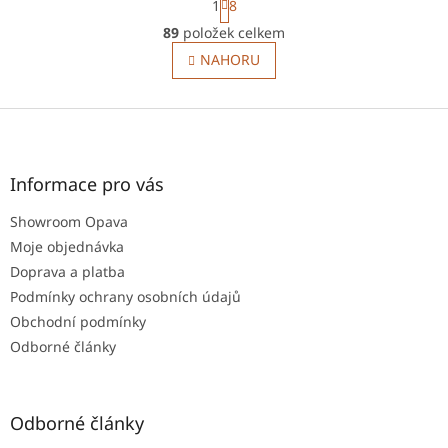
1
8
t
O
r
89
položek celkem
v
á
l
NAHORU
n
á
k
o
d
v
Z
a
á
c
á
n
í
p
í
p
a
Informace pro vás
r
t
v
Showroom Opava
í
k
Moje objednávka
y
v
Doprava a platba
ý
Podmínky ochrany osobních údajů
p
Obchodní podmínky
i
s
Odborné články
u
Odborné články