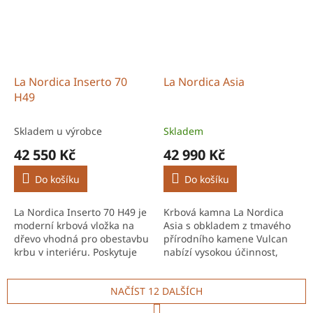
La Nordica Inserto 70
La Nordica Asia
H49
Skladem u výrobce
Skladem
42 550 Kč
42 990 Kč
Do košíku
Do košíku
La Nordica Inserto 70 H49 je
Krbová kamna La Nordica
moderní krbová vložka na
Asia s obkladem z tmavého
dřevo vhodná pro obestavbu
přírodního kamene Vulcan
krbu v interiéru. Poskytuje
nabízí vysokou účinnost,
účinné vytápění a příjemnou
dvouplášťovou konstrukci a
atmosféru.
robustní litinové topeniště
NAČÍST 12 DALŠÍCH
pro efektivní a...
S