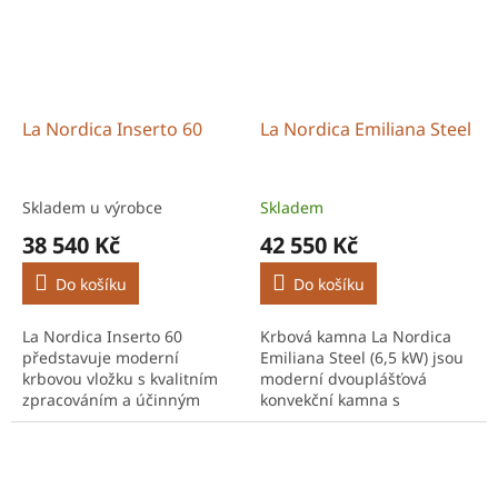
La Nordica Inserto 60
La Nordica Emiliana Steel
Skladem u výrobce
Skladem
38 540 Kč
42 550 Kč
Do košíku
Do košíku
La Nordica Inserto 60
Krbová kamna La Nordica
představuje moderní
Emiliana Steel (6,5 kW) jsou
krbovou vložku s kvalitním
moderní dvouplášťová
zpracováním a účinným
konvekční kamna s
spalováním dřeva. Poskytuje
energetickou třídou A+,
příjemné teplo a elegantní
velmi vysokou účinností 88,7
vzhled krbu.
% a varnou plotýnkou.
Ideální...