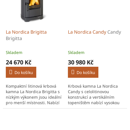
La Nordica Brigitta
La Nordica Candy
Candy
Brigitta
Skladem
Skladem
24 670 Kč
30 980 Kč
Do košíku
Do košíku
Kompaktní litinová krbová
Krbová kamna La Nordica
kamna La Nordica Brigitta s
Candy s celolitinovou
nízkým výkonem jsou ideální
konstrukcí a vertikálním
pro menší místnosti. Nabízí
topeništěm nabízí vysokou
vysokou účinnost, nízkou
účinnost, nízkou spotřebu
spotřebu paliva a dlouhou
paliva a elegantní kompaktní
životnost.
provedení.