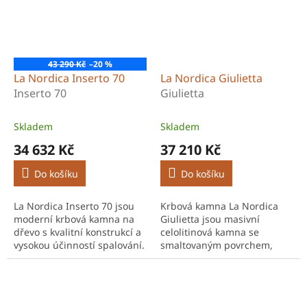
43 290 Kč
–20 %
La Nordica Inserto 70
La Nordica Giulietta
Inserto 70
Giulietta
Skladem
Skladem
34 632 Kč
37 210 Kč
Do košíku
Do košíku
La Nordica Inserto 70 jsou
Krbová kamna La Nordica
moderní krbová kamna na
Giulietta jsou masivní
dřevo s kvalitní konstrukcí a
celolitinová kamna se
vysokou účinností spalování.
smaltovaným povrchem,
Nabízejí spolehlivé vytápění
dvojím spalováním a
a příjemný pohled na oheň.
vysokou účinností. Klasický
styl a spolehlivý výkon.