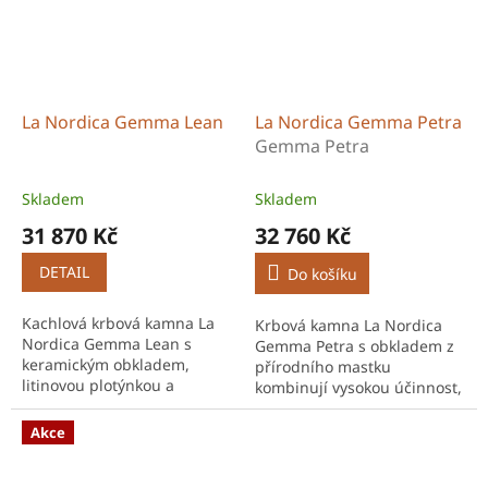
La Nordica Gemma Lean
La Nordica Gemma Petra
Gemma Petra
Skladem
Skladem
31 870 Kč
32 760 Kč
DETAIL
Do košíku
Kachlová krbová kamna La
Krbová kamna La Nordica
Nordica Gemma Lean s
Gemma Petra s obkladem z
keramickým obkladem,
přírodního mastku
litinovou plotýnkou a
kombinují vysokou účinnost,
dvouplášťovou konstrukcí
akumulační schopnost
nabízí vysokou účinnost a
kamene a praktickou
Akce
stylové provedení v
litinovou plotýnku.
několika...