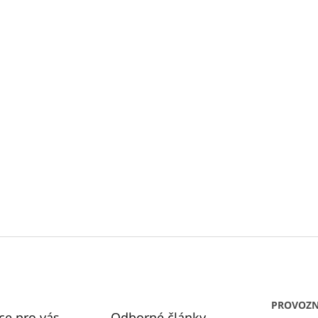
PROVOZN
ce pro vás
Odborné články