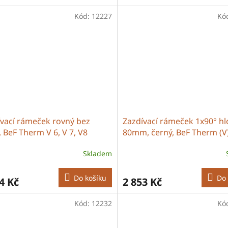
Kód:
12227
Kó
ívací rámeček rovný bez
Zazdívací rámeček 1x90° h
 BeF Therm V 6, V 7, V8
80mm, černý, BeF Therm (V
Skladem
Do košíku
Do 
4 Kč
2 853 Kč
Kód:
12232
Kó