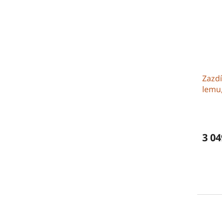
Zazd
lemu,
CP/C
3 04