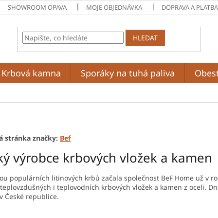
SHOWROOM OPAVA
MOJE OBJEDNÁVKA
DOPRAVA A PLATB
HLEDAT
Krbová kamna
Sporáky na tuhá paliva
Obes
 stránka značky:
Bef
ký výrobce krbových vložek a kamen
ou populárních litinových krbů začala společnost BeF Home už v r
teplovzdušných i teplovodních krbových vložek a kamen z oceli. D
 České republice.