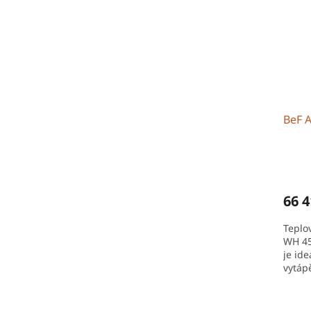
BeF 
66 4
Teplo
WH 45
je ide
vytáp
desig
možnos