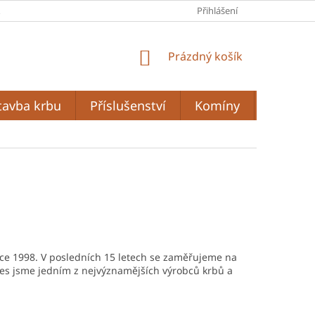
A
PODMÍNKY OCHRANY OSOBNÍCH ÚDAJŮ
Přihlášení
OBCHODNÍ PODMÍ
NÁKUPNÍ
Prázdný košík
KOŠÍK
tavba krbu
Příslušenství
Komíny
Grilován
oce 1998. V posledních 15 letech se zaměřujeme na
nes jsme jedním z nejvýznamějších výrobců krbů a