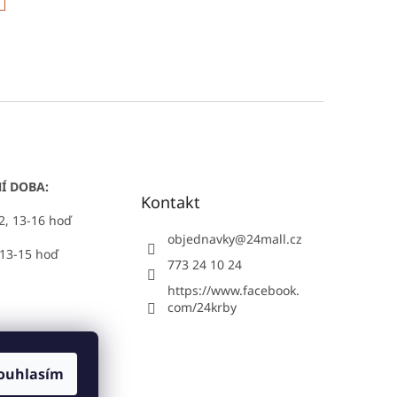
Í DOBA:
Kontakt
12, 13-16 hoď
objednavky
@
24mall.cz
 13-15 hoď
773 24 10 24
https://www.facebook.
com/24krby
ouhlasím