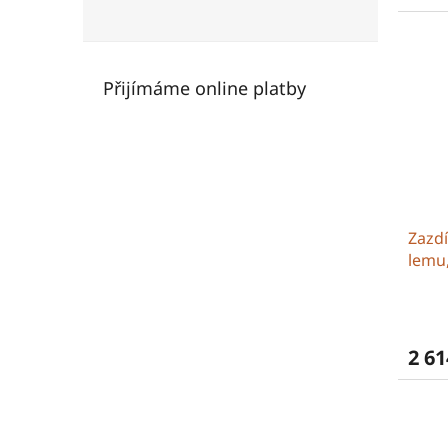
Přijímáme online platby
Zazd
lemu,
2 61