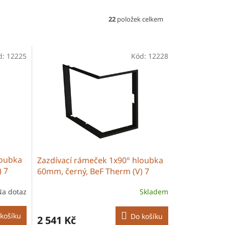
22
položek celkem
d:
12225
Kód:
12228
loubka
Zazdívací rámeček 1x90° hloubka
) 7
60mm, černý, BeF Therm (V) 7
CP/CL
Na dotaz
Skladem
košíku
Do košíku
2 541 Kč