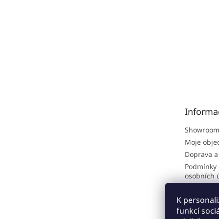
Z
á
p
a
t
Informa
í
Showroom
Moje obje
Doprava a
Podmínky 
osobních 
Obchodní
K personali
Odborné č
funkcí soci