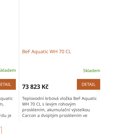
BeF Aquatic WH 70 CL
Skladem
Skladem
ETAIL
DETAIL
73 823 Kč
Aquatic
Teplovodní krbová vložka BeF Aquatic
m,
WH 70 CL s levým rohovým
prosklením, akumulační výstelkou
rdu je
Carcon a dvojitým prosklením ve
standardu nabízí vysokou účinnost a
efektivní...