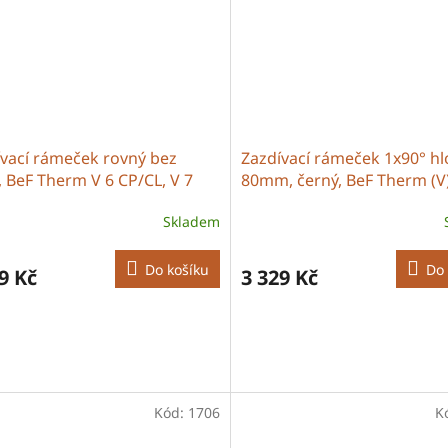
ívací rámeček rovný bez
Zazdívací rámeček 1x90° h
 BeF Therm V 6 CP/CL, V 7
80mm, černý, BeF Therm (V
L
CP/CL
Skladem
Do košíku
Do 
9 Kč
3 329 Kč
Kód:
1706
K