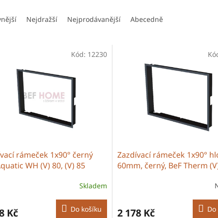
vnější
Nejdražší
Nejprodávanější
Abecedně
Kód:
12230
Kó
vací rámeček 1x90° černý
Zazdívací rámeček 1x90° h
quatic WH (V) 80, (V) 85
60mm, černý, BeF Therm (V
Skladem
Do košíku
Do 
8 Kč
2 178 Kč