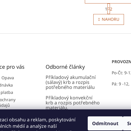
S
1
2
t
O
r
v
NAHORU
á
l
n
á
k
d
o
a
v
c
á
í
n
p
í
r
PROVOZN
ce pro vás
Odborné články
v
k
Po-Čt: 9-
Příkladový akumulační
y
 Opava
(sálavý) krb a rozpis
v
Pá: 9 -12,
dnávka
potřebného materiálu
ý
 platba
p
Příkladový konvekční
i
ochrany
krb a rozpis potřebného
s
údajů
materiálu.
u
 podmínky
AMS - Akumulační
zaci obsahu a reklam, poskytování
lánky
modulární systém:
Odmítnout
S
álních médií a analýze naší
Zásoba tepla až na