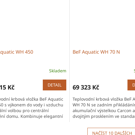
Aquatic WH 450
BeF Aquatic WH 70 N
Skladem
DETAIL
D
15 Kč
69 323 Kč
vodní krbová vložka BeF Aquatic
Teplovodní krbová vložka BeF 
0 s výkonem do vody i vzduchu
WH 70 N se zadním přikládání
ální volbou pro centrální
akumulační výstelkou Carcon a
ění domu. Kombinuje elegantní
dvojitým prosklením ve standa
n s vysokou účinností a
ideální pro čistý provoz krbu z
tí...
technické...
NAČÍST 10 DALŠÍCH