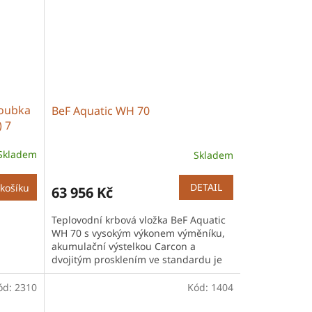
loubka
BeF Aquatic WH 70
) 7
Skladem
Skladem
DETAIL
košíku
63 956 Kč
Teplovodní krbová vložka BeF Aquatic
WH 70 s vysokým výkonem výměníku,
akumulační výstelkou Carcon a
dvojitým prosklením ve standardu je
určena pro efektivní vytápění celého
domu.
ód:
2310
Kód:
1404