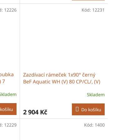
d:
12226
Kód:
12231
loubka
Zazdívací rámeček 1x90° černý
) 7
BeF Aquatic WH (V) 80 CP/CL/, (V)
85 CP/CL
Skladem
Skladem
košíku
Do košíku
2 904 Kč
d:
12229
Kód:
1400