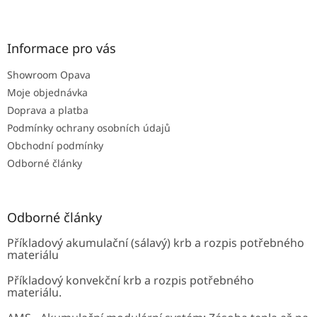
Z
á
á
d
p
a
a
Informace pro vás
c
t
í
Showroom Opava
í
p
r
Moje objednávka
v
Doprava a platba
k
Podmínky ochrany osobních údajů
y
Obchodní podmínky
v
ý
Odborné články
p
i
s
u
Odborné články
Příkladový akumulační (sálavý) krb a rozpis potřebného
materiálu
Příkladový konvekční krb a rozpis potřebného
materiálu.