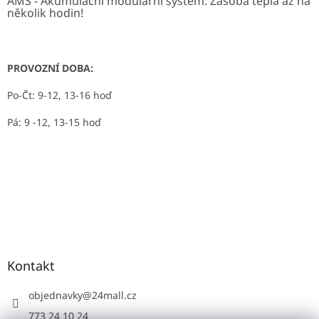
AMS - Akumulační modulární systém: Zásoba tepla až na
několik hodin!
PROVOZNÍ DOBA:
Po-Čt: 9-12, 13-16 hoď
Pá: 9 -12, 13-15 hoď
Kontakt
objednavky
@
24mall.cz
773 24 10 24