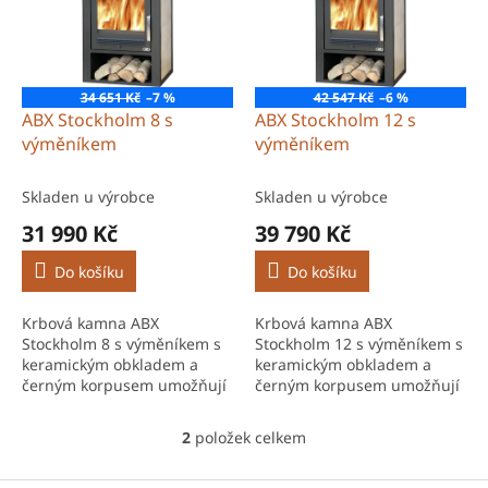
r
s
o
p
d
r
u
o
k
34 651 Kč
–7 %
42 547 Kč
–6 %
d
t
ABX Stockholm 8 s
ABX Stockholm 12 s
u
ů
výměníkem
výměníkem
k
t
Skladen u výrobce
Skladen u výrobce
ů
31 990 Kč
39 790 Kč
Do košíku
Do košíku
Krbová kamna ABX
Krbová kamna ABX
Stockholm 8 s výměníkem s
Stockholm 12 s výměníkem s
keramickým obkladem a
keramickým obkladem a
černým korpusem umožňují
černým korpusem umožňují
vytápění prostoru i rozvod
vytápění prostoru i otopné
tepla do systému díky
soustavy díky výkonnému
2
položek celkem
O
teplovodnímu výměníku s
teplovodnímu výměníku až
v
výkonem až 7 kW.
12,2 kW a...
l