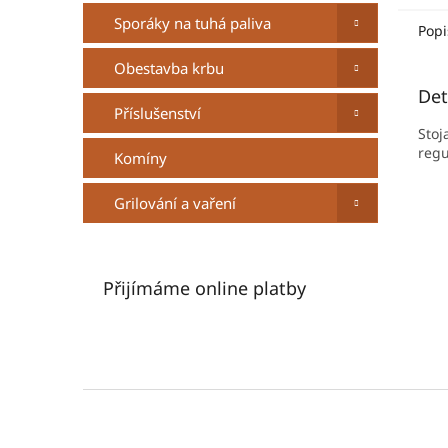
Sporáky na tuhá paliva
Popi
Obestavba krbu
Det
Příslušenství
Stoj
regu
Komíny
Grilování a vaření
Přijímáme online platby
Z
á
p