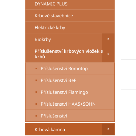
n
DYNAMIC PLUS
e
Krbové stavebnice
l
Elektrické krby
Biokrby
Příslušenství krbových vložek a
krbů
Příslušenství Romotop
Příslušenství BeF
Příslušenství Flamingo
Příslušenství HAAS+SOHN
Příslušenství
Krbová kamna