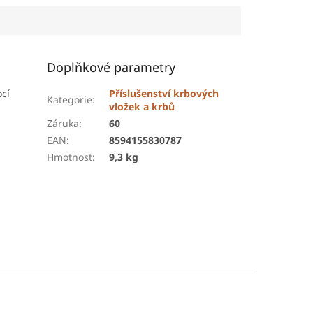
Doplňkové parametry
cí
Příslušenství krbových
Kategorie
:
vložek a krbů
Záruka
:
60
EAN
:
8594155830787
Hmotnost
:
9,3 kg