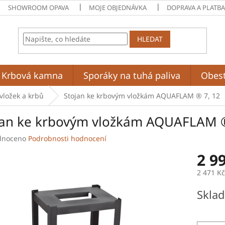
SHOWROOM OPAVA
MOJE OBJEDNÁVKA
DOPRAVA A PLATB
HLEDAT
Krbová kamna
Sporáky na tuhá paliva
Obes
vložek a krbů
Stojan ke krbovým vložkám AQUAFLAM ® 7, 12
jan ke krbovým vložkám AQUAFLAM ®
né
dnoceno
Podrobnosti hodnocení
ení
2 9
tu
2 471 K
Měrná
Skla
cena:
ek.