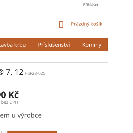
A
PODMÍNKY OCHRANY OSOBNÍCH ÚDAJŮ
Přihlášení
OBCHODNÍ PODMÍ
NÁKUPNÍ
Prázdný košík
KOŠÍK
tavba krbu
Příslušenství
Komíny
Grilován
 7, 12
HSF23-025
90 Kč
č bez DPH
dem u výrobce