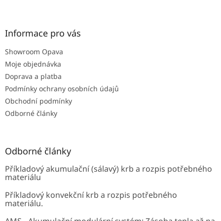
Z
á
p
a
Informace pro vás
t
Showroom Opava
í
Moje objednávka
Doprava a platba
Podmínky ochrany osobních údajů
Obchodní podmínky
Odborné články
Odborné články
Příkladový akumulační (sálavý) krb a rozpis potřebného
materiálu
Příkladový konvekční krb a rozpis potřebného
materiálu.