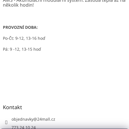
AMS - Akumulační modulární systém: Zásoba tepla až na
několik hodin!
PROVOZNÍ DOBA:
Po-Čt: 9-12, 13-16 hoď
Pá: 9 -12, 13-15 hoď
Kontakt
objednavky
@
24mall.cz
773 24 10 24