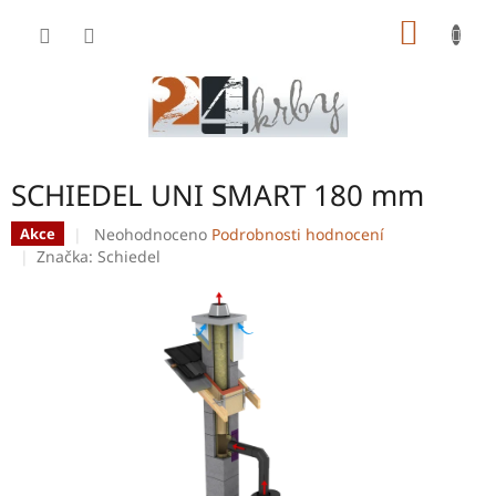
Přejít
NÁKUP
na
obsah
KOŠÍK
SCHIEDEL UNI SMART 180 mm
Průměrné
Neohodnoceno
Podrobnosti hodnocení
Akce
hodnocení
Značka:
Schiedel
produktu
je
0,0
z
5
hvězdiček.