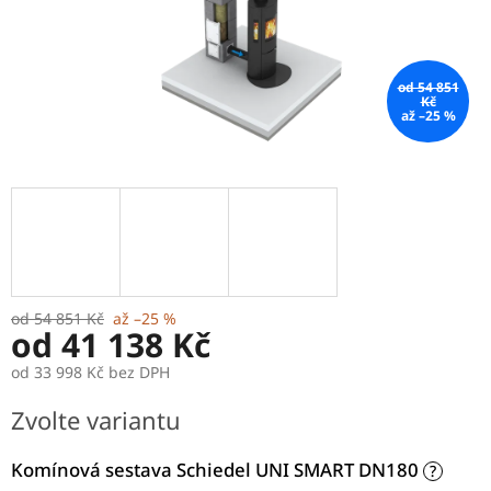
od 54 851
Kč
až –25 %
od 54 851 Kč
až –25 %
od
41 138 Kč
od
33 998 Kč
bez DPH
Měrná
Zvolte variantu
cena:
Komínová sestava Schiedel UNI SMART DN180
?