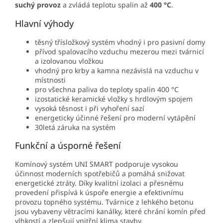
suchý provoz
a zvládá teplotu spalin až
400 °C
.
Hlavní výhody
těsný třísložkový systém vhodný i pro pasivní domy
přívod spalovacího vzduchu mezerou mezi tvárnicí
a izolovanou vložkou
vhodný pro krby a kamna nezávislá na vzduchu v
místnosti
pro všechna paliva do teploty spalin 400 °C
izostatické keramické vložky s hrdlovým spojem
vysoká těsnost i při vyhoření sazí
energeticky účinné řešení pro moderní vytápění
30letá záruka na systém
Funkční a úsporné řešení
Komínový systém UNI SMART podporuje vysokou
účinnost moderních spotřebičů a pomáhá snižovat
energetické ztráty. Díky kvalitní izolaci a přesnému
provedení přispívá k úspoře energie a efektivnímu
provozu topného systému. Tvárnice z lehkého betonu
jsou vybaveny větracími kanálky, které chrání komín před
vlhkostí a zlepšují vnitřní klima stavby.