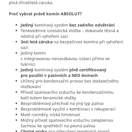
plná třicetiletá záruka.
Proč vybrat právě komín ABSOLUT?
Jediný
komínový systém
bez zadního odvětrání
Tenkostěnná izostatická vložka – dokonale těsná a
odolná při vyhoření sazí
3oti letá záruka
na bezpečnost komína při vyhoření
sazí
Jediný komín
s integrovanou nenasákavou izolací přímo ve
tvárnici
Jediný
komínový systém
plně certifikovaný
pro použití v pasivních a NED domech
Určený pro kondenzační provoz bez dodatečného
vložkování
Přívod spalovacího vzduchu ke kondenzačnímu
kotli kolem keramické vložky
Bezproblémový přechod na jiný typ paliva
Bezproblémové využití v kombinaci s rekuperací
Malé rozměry, nízká hmotnost
Možný přívod spalovacího vzduchu zateplenou
šachtou ke spotřebiči na pevná paliva
Chytré prvky
pro přerušení tepelných mostů