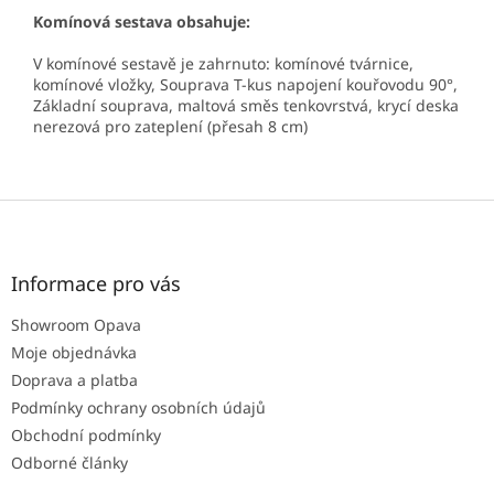
Komínová sestava obsahuje:
V komínové sestavě je zahrnuto: komínové tvárnice,
komínové vložky, Souprava T-kus napojení kouřovodu 90°,
Základní souprava, maltová směs tenkovrstvá, krycí deska
nerezová pro zateplení (přesah 8 cm)
Z
á
p
a
Informace pro vás
t
Showroom Opava
í
Moje objednávka
Doprava a platba
Podmínky ochrany osobních údajů
Obchodní podmínky
Odborné články