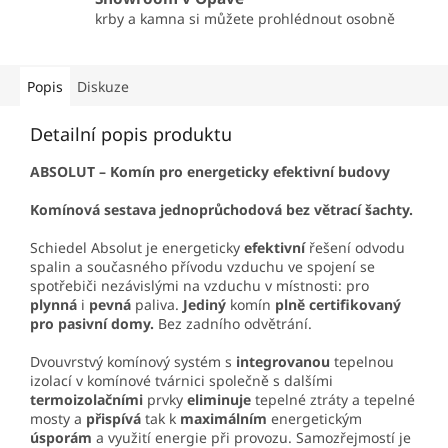
krby a kamna si můžete prohlédnout osobně
Popis
Diskuze
Detailní popis produktu
ABSOLUT – Komín pro energeticky efektivní budovy
Komínová sestava jednoprůchodová bez větrací šachty.
Schiedel Absolut je energeticky
efektivní
řešení odvodu
spalin a současného přívodu vzduchu ve spojení se
spotřebiči nezávislými na vzduchu v místnosti: pro
plynná
i
pevná
paliva.
Jediný
komín
plně
certifikovaný
pro pasivní domy.
Bez zadního odvětrání.
Dvouvrstvý komínový systém s
integrovanou
tepelnou
izolací v komínové tvárnici společně s dalšími
termoizolačními
prvky
eliminuje
tepelné ztráty a tepelné
mosty a
přispívá
tak k
maximálním
energetickým
úsporám
a využití energie při provozu. Samozřejmostí je