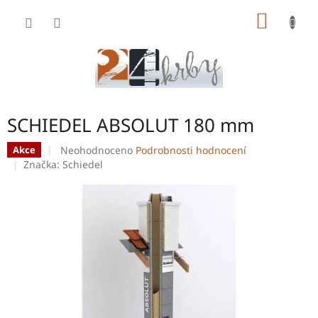
Přejít
NÁKUP
na
obsah
KOŠÍK
SCHIEDEL ABSOLUT 180 mm
Průměrné
Neohodnoceno
Podrobnosti hodnocení
Akce
hodnocení
Značka:
Schiedel
produktu
je
0,0
z
5
hvězdiček.