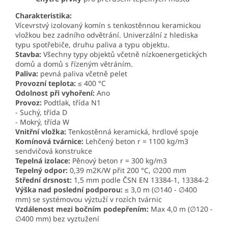
Charakteristika:
Vícevrstvý izolovaný komín s tenkostěnnou keramickou
vložkou bez zadního odvětrání. Univerzální z hlediska
typu spotřebiče, druhu paliva a typu objektu.
Stavba:
Všechny typy objektů včetně nízkoenergetických
domů a domů s řízeným větráním.
Paliva:
pevná paliva včetně pelet
Provozní teplota:
≤ 400 °C
Odolnost při vyhoření:
Ano
Provoz:
Podtlak, třída N1
- Suchý, třída D
- Mokrý, třída W
Vnitřní vložka:
Tenkostěnná keramická, hrdlové spoje
Komínová tvárnice:
Lehčený beton r = 1100 kg/m3
sendvičová konstrukce
Tepelná izolace:
Pěnový beton r = 300 kg/m3
Tepelný odpor:
0,39 m2K/W přit 200 °C, ∅200 mm
Střední drsnost:
1,5 mm podle ČSN EN 13384-1, 13384-2
Výška nad poslední podporou:
≤ 3,0 m (∅140 - ∅400
mm) se systémovou výztuží v rozích tvárnic
Vzdálenost mezi bočním podepřením:
Max 4,0 m (∅120 -
∅400 mm) bez vyztužení