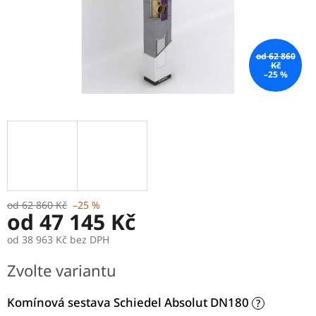
od 62 860
Kč
–25 %
od 62 860 Kč
–25 %
od
47 145 Kč
od
38 963 Kč
bez DPH
Měrná
Zvolte variantu
cena:
Komínová sestava Schiedel Absolut DN180
?