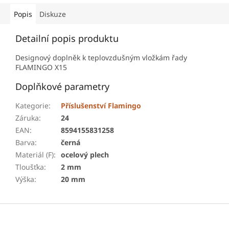
automatické regulace hoření
a...
Popis
Diskuze
Detailní popis produktu
Designový doplněk k teplovzdušným vložkám řady
FLAMINGO X15
Doplňkové parametry
Kategorie
:
Příslušenství Flamingo
Záruka
:
24
EAN
:
8594155831258
Barva
:
černá
Materiál (F)
:
ocelový plech
Tloušťka
:
2 mm
Výška
:
20 mm
Z
á