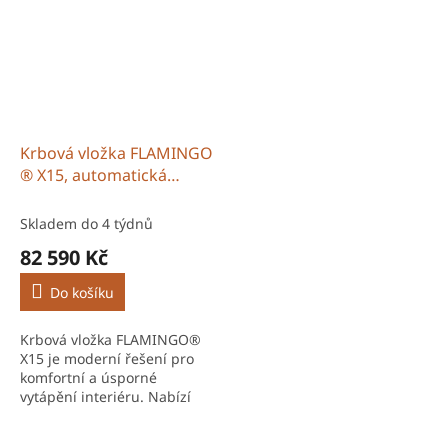
Krbová vložka FLAMINGO
® X15, automatická
regulace
Skladem do 4 týdnů
82 590 Kč
Do košíku
Krbová vložka FLAMINGO®
X15 je moderní řešení pro
komfortní a úsporné
vytápění interiéru. Nabízí
vysokou účinnost spalování,
možnost manuální nebo