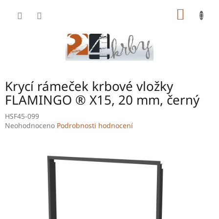
Přejít
NÁKUP
na
obsah
KOŠÍK
Krycí rámeček krbové vložky
FLAMINGO ® X15, 20 mm, černý
HSF45-099
Průměrné
Neohodnoceno
Podrobnosti hodnocení
hodnocení
produktu
je
0,0
z
5
hvězdiček.