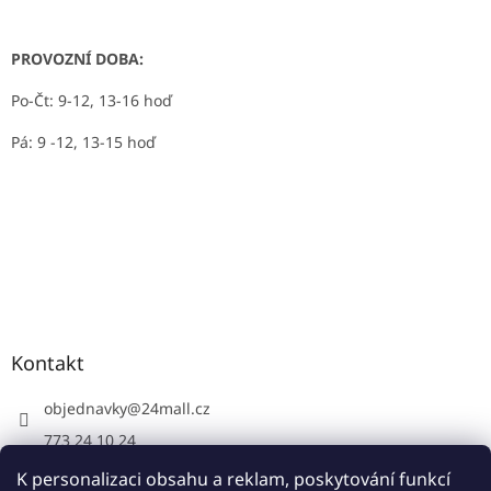
PROVOZNÍ DOBA:
Po-Čt: 9-12, 13-16 hoď
Pá: 9 -12, 13-15 hoď
Kontakt
objednavky
@
24mall.cz
773 24 10 24
https://www.facebook.com/24krby
K personalizaci obsahu a reklam, poskytování funkcí