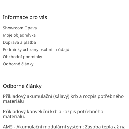
á
p
a
Informace pro vás
t
Showroom Opava
í
Moje objednávka
Doprava a platba
Podmínky ochrany osobních údajů
Obchodní podmínky
Odborné články
Odborné články
Příkladový akumulační (sálavý) krb a rozpis potřebného
materiálu
Příkladový konvekční krb a rozpis potřebného
materiálu.
AMS - Akumulační modulární systém: Zásoba tepla až na