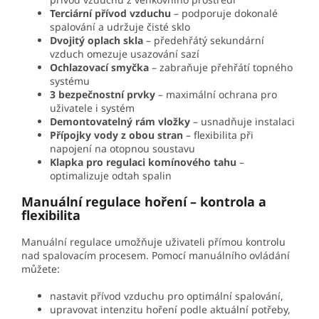
Terciární přívod vzduchu
– podporuje dokonalé
spalování a udržuje čisté sklo
Dvojitý oplach skla
– předehřátý sekundární
vzduch omezuje usazování sazí
Ochlazovací smyčka
– zabraňuje přehřátí topného
systému
3 bezpečnostní prvky
– maximální ochrana pro
uživatele i systém
Demontovatelný rám vložky
– usnadňuje instalaci
Přípojky vody z obou stran
– flexibilita při
napojení na otopnou soustavu
Klapka pro regulaci komínového tahu
–
optimalizuje odtah spalin
Manuální regulace hoření – kontrola a
flexibilita
Manuální regulace umožňuje uživateli přímou kontrolu
nad spalovacím procesem. Pomocí manuálního ovládání
můžete:
nastavit přívod vzduchu pro optimální spalování,
upravovat intenzitu hoření podle aktuální potřeby,