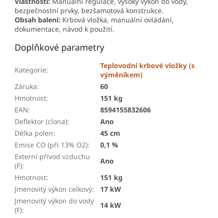
Vlastnosti:
Manuální regulace, vysoký výkon do vody,
bezpečnostní prvky, bezšamotová konstrukce.
Obsah balení:
Krbová vložka, manuální ovládání,
dokumentace, návod k použití.
Doplňkové parametry
Teplovodní krbové vložky (s
Kategorie
:
výměníkem)
Záruka
:
60
Hmotnost
:
151 kg
EAN
:
8594155832606
Deflektor (clona)
:
Ano
Délka polen
:
45 cm
Emise CO (při 13% O2)
:
0,1 %
Externí přívod vzduchu
Ano
(F)
:
Hmotnost
:
151 kg
Jmenovitý výkon celkový
:
17 kW
Jmenovitý výkon do vody
14 kW
(F)
: