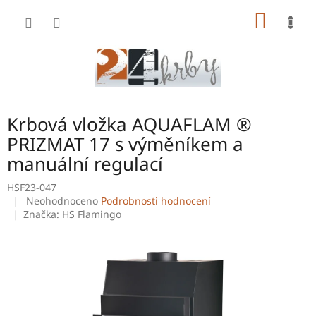
Přejít
NÁKUP
na
obsah
KOŠÍK
Krbová vložka AQUAFLAM ®
PRIZMAT 17 s výměníkem a
manuální regulací
HSF23-047
Průměrné
Neohodnoceno
Podrobnosti hodnocení
hodnocení
Značka:
HS Flamingo
produktu
je
0,0
z
5
hvězdiček.