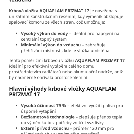
Krbová vložka AQUAFLAM PRIZMAT 17
je navržena s
unikátním konstrukčním řešením, kdy výměník obklopuje
spalovací komoru ze všech stran, což umožňuje:
Vysoký výkon do vody
– ideální pro napojení na
centrální topný systém
Minimální výkon do vzduchu
– zabraňuje
přehřívání místnosti, kde je vložka umístěna
Tento poměr činí krbovou vložku
AQUAFLAM PRIZMAT 17
ideální pro efektivní vytápění celého domu
prostřednictvím radiátorů nebo akumulační nádrže, aniž
by nadměrně ohřívala prostor kolem ní.
Hlavní výhody krbové vložky AQUAFLAM
PRIZMAT 17
Vysoká účinnost 79 %
– efektivní využití paliva pro
úsporné vytápění
Bezšamotová technologie
– zlepšuje přenos tepla
do výměníku bez potřeby vnitřní vyzdívky
Externí přívod vzduchu
– průměr 120 mm pro
přívod vzduchu z venkovního prostředí