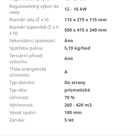
Regulovatelný výkon do
12 - 16 kW
vody
:
Rozměr skla (Š x V)
:
115 x 275 x 115 mm
Rozměr topeniště (Š x V
500 x 415 x 340 mm
x H)
:
Sekundární spalování
:
Ano
Spotřeba paliva
:
5,19 kg/hod
Terciární přívod
Ano
vzduchu
:
Třída energetické
A
účinnosti
:
Typ otvírání
:
Do strany
Typ skla
:
prizmatické
Účinnost
:
79 %
Výhřevnost
:
260 - 420 m3
Vývod spalin
:
180 mm
Záruka
:
5 let
Z