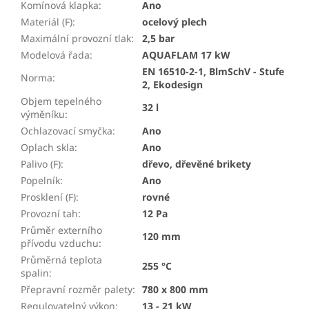
Komínová klapka
:
Ano
Materiál (F)
:
ocelový plech
Maximální provozní tlak
:
2,5 bar
Modelová řada
:
AQUAFLAM 17 kW
EN 16510-2-1, BlmSchV - Stufe
Norma
:
2, Ekodesign
Objem tepelného
32 l
výměníku
:
Ochlazovací smyčka
:
Ano
Oplach skla
:
Ano
Palivo (F)
:
dřevo, dřevěné brikety
Popelník
:
Ano
Prosklení (F)
:
rovné
Provozní tah
:
12 Pa
Průměr externího
120 mm
přívodu vzduchu
:
Průměrná teplota
255 °C
spalin
:
Přepravní rozměr palety
:
780 x 800 mm
Regulovatelný výkon
:
13 - 21 kW