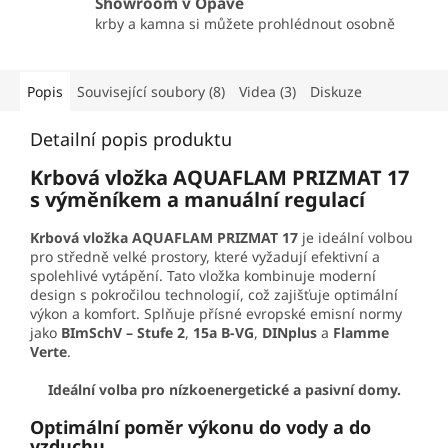
Showroom v Opavě
krby a kamna si můžete prohlédnout osobně
Popis
Související soubory (8)
Videa (3)
Diskuze
Detailní popis produktu
Krbová vložka AQUAFLAM PRIZMAT 17
s výměníkem a manuální regulací
Krbová vložka AQUAFLAM PRIZMAT 17
je ideální volbou
pro středně velké prostory, které vyžadují efektivní a
spolehlivé vytápění. Tato vložka kombinuje moderní
design s pokročilou technologií, což zajišťuje optimální
výkon a komfort. Splňuje přísné evropské emisní normy
jako
BImSchV – Stufe 2
,
15a B-VG
,
DINplus
a
Flamme
Verte
.
Ideální volba pro nízkoenergetické a pasivní domy.
Optimální poměr výkonu do vody a do
vzduchu