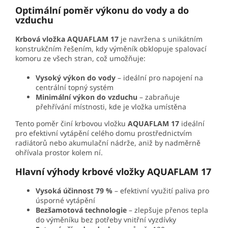
Optimální poměr výkonu do vody a do
vzduchu
Krbová vložka AQUAFLAM 17
je navržena s unikátním
konstrukčním řešením, kdy výměník obklopuje spalovací
komoru ze všech stran, což umožňuje:
Vysoký výkon do vody
– ideální pro napojení na
centrální topný systém
Minimální výkon do vzduchu
– zabraňuje
přehřívání místnosti, kde je vložka umístěna
Tento poměr činí krbovou vložku
AQUAFLAM 17
ideální
pro efektivní vytápění celého domu prostřednictvím
radiátorů nebo akumulační nádrže, aniž by nadměrně
ohřívala prostor kolem ní.
Hlavní výhody krbové vložky AQUAFLAM 17
Vysoká účinnost 79 %
– efektivní využití paliva pro
úsporné vytápění
Bezšamotová technologie
– zlepšuje přenos tepla
do výměníku bez potřeby vnitřní vyzdívky