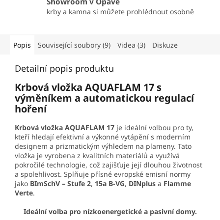
Showroom v Opavě
krby a kamna si můžete prohlédnout osobně
Popis
Související soubory (9)
Videa (3)
Diskuze
Detailní popis produktu
Krbová vložka AQUAFLAM 17 s
výměníkem a automatickou regulací
hoření
Krbová vložka AQUAFLAM 17
je ideální volbou pro ty,
kteří hledají efektivní a výkonné vytápění s moderním
designem a prizmatickým výhledem na plameny. Tato
vložka je vyrobena z kvalitních materiálů a využívá
pokročilé technologie, což zajišťuje její dlouhou životnost
a spolehlivost. Splňuje přísné evropské emisní normy
jako
BImSchV – Stufe 2
,
15a B-VG
,
DINplus
a
Flamme
Verte
.
Ideální volba pro nízkoenergetické a pasivní domy.