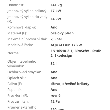
Hmotnost
:
141 kg
Jmenovitý výkon celkový
:
17 kW
Jmenovitý výkon do vody
14 kW
(F)
:
Komínová klapka
:
Ano
Materiál (F)
:
ocelový plech
Maximální provozní tlak
:
2,5 bar
Modelová řada
:
AQUAFLAM 17 kW
EN 16510-2-1, BlmSchV - Stufe
Norma
:
2, Ekodesign
Objem tepelného
32 l
výměníku
:
Ochlazovací smyčka
:
Ano
Oplach skla
:
Ano
Palivo (F)
:
dřevo, dřevěné brikety
Popelník
:
Ano
Prosklení (F)
:
rovné
Provozní tah
:
12 Pa
Průměr externího
120 mm