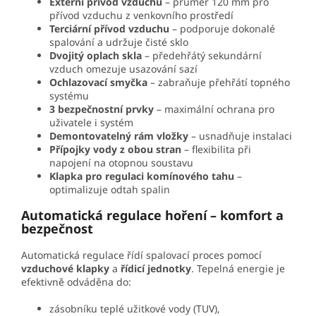
Externí přívod vzduchu
– průměr 120 mm pro
přívod vzduchu z venkovního prostředí
Terciární přívod vzduchu
– podporuje dokonalé
spalování a udržuje čisté sklo
Dvojitý oplach skla
– předehřátý sekundární
vzduch omezuje usazování sazí
Ochlazovací smyčka
– zabraňuje přehřátí topného
systému
3 bezpečnostní prvky
– maximální ochrana pro
uživatele i systém
Demontovatelný rám vložky
– usnadňuje instalaci
Přípojky vody z obou stran
– flexibilita při
napojení na otopnou soustavu
Klapka pro regulaci komínového tahu
–
optimalizuje odtah spalin
Automatická regulace hoření – komfort a
bezpečnost
Automatická regulace řídí spalovací proces pomocí
vzduchové klapky
a
řídicí jednotky
. Tepelná energie je
efektivně odváděna do:
zásobníku teplé užitkové vody (TUV),