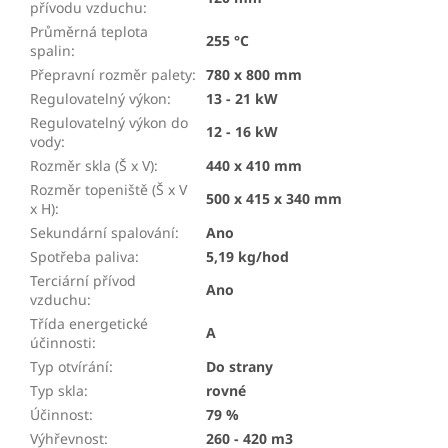
přívodu vzduchu
:
Průměrná teplota
255 °C
spalin
:
Přepravní rozměr palety
:
780 x 800 mm
Regulovatelný výkon
:
13 - 21 kW
Regulovatelný výkon do
12 - 16 kW
vody
:
Rozměr skla (Š x V)
:
440 x 410 mm
Rozměr topeniště (Š x V
500 x 415 x 340 mm
x H)
:
Sekundární spalování
:
Ano
Spotřeba paliva
:
5,19 kg/hod
Terciární přívod
Ano
vzduchu
:
Třída energetické
A
účinnosti
:
Typ otvírání
:
Do strany
Typ skla
:
rovné
Účinnost
:
79 %
Výhřevnost
:
260 - 420 m3