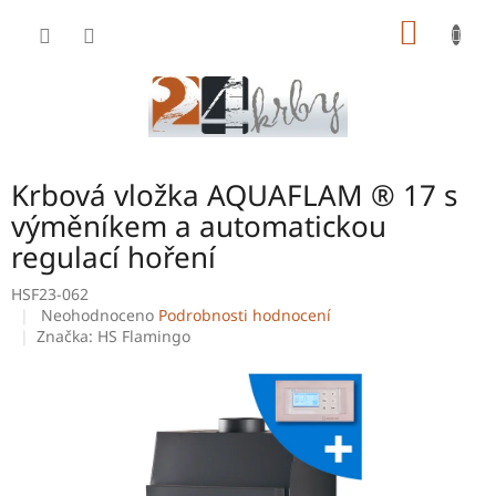
Přejít
NÁKUP
na
obsah
KOŠÍK
Krbová vložka AQUAFLAM ® 17 s
výměníkem a automatickou
regulací hoření
HSF23-062
Průměrné
Neohodnoceno
Podrobnosti hodnocení
hodnocení
Značka:
HS Flamingo
produktu
je
0,0
z
5
hvězdiček.