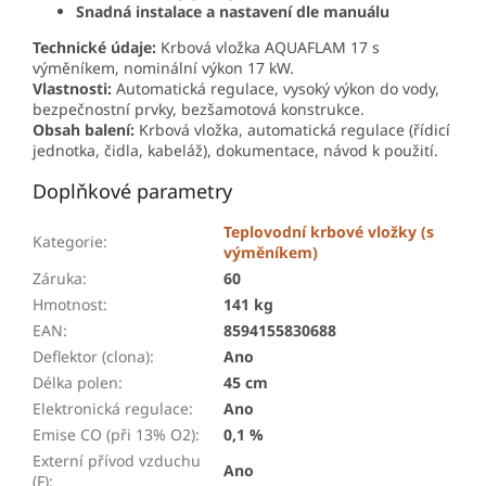
Snadná instalace a nastavení dle manuálu
Technické údaje:
Krbová vložka AQUAFLAM 17 s
výměníkem, nominální výkon 17 kW.
Vlastnosti:
Automatická regulace, vysoký výkon do vody,
bezpečnostní prvky, bezšamotová konstrukce.
Obsah balení:
Krbová vložka, automatická regulace (řídicí
jednotka, čidla, kabeláž), dokumentace, návod k použití.
Doplňkové parametry
Teplovodní krbové vložky (s
Kategorie
:
výměníkem)
Záruka
:
60
Hmotnost
:
141 kg
EAN
:
8594155830688
Deflektor (clona)
:
Ano
Délka polen
:
45 cm
Elektronická regulace
:
Ano
Emise CO (při 13% O2)
:
0,1 %
Externí přívod vzduchu
Ano
(F)
: