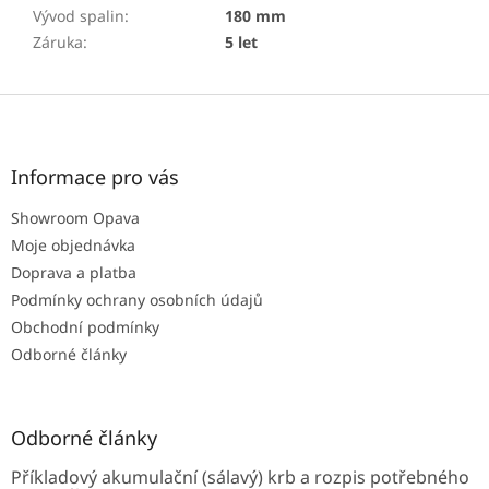
Vývod spalin
:
180 mm
Záruka
:
5 let
Z
á
p
a
Informace pro vás
t
Showroom Opava
í
Moje objednávka
Doprava a platba
Podmínky ochrany osobních údajů
Obchodní podmínky
Odborné články
Odborné články
Příkladový akumulační (sálavý) krb a rozpis potřebného