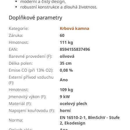
moderní a čistý design,
robustní konstrukce a dlouhá životnost.
Doplňkové parametry
Kategorie
:
Krbová kamna
Záruka
:
60
Hmotnost
:
111 kg
EAN
:
8594155837496
Barevné provedení (F)
:
olivová
Délka polen
:
35 cm
Emise CO (při 13% O2)
:
0,08 %
Externí přívod vzduchu
Ano
(F)
:
Hmotnost
:
109 kg
Jmenovitý výkon (F)
:
9 kW
Materiál (F)
:
ocelový plech
Napojení kouřovodu (F)
:
horní
EN 16510-2-1, BlmSchV - Stufe
Norma
:
2, Ekodesign
Oplach skla
:
Ano