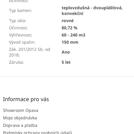
účinnosti
:
teplovzdušná - dvouplášťová,
Typ kamen
:
konvekční
Typ skla
:
rovné
Účinnost
:
80,72 %
Výhřevnost
:
60 - 240 m3
Vývod spalin
:
150 mm
Zák. 201/2012 Sb. od
Ano
2018
:
Záruka
:
5 let
Z
á
p
a
Informace pro vás
t
Showroom Opava
í
Moje objednávka
Doprava a platba
Podmínky ochrany osobních údajů