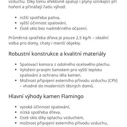
vzduchu. Díky tomu efektivně spalují i plyny vznikající při
hoření a přinášejí řadu výhod:
nižší spotřeba paliva,
vyšší účinnost spalování,
čisté sklo bez nadměrného očazení.
Průměrná spotřeba dřeva je pouze 2,5 kg/h – ideální
volba pro domy, chaty i menší objekty.
Robustní konstrukce a kvalitní materiály
Spalovací komora z odolného ocelového plechu.
Vyložení pravým šamotem pro vyšší teplotu
spalování a ochranu těla kamen.
Možnost připojení externího přívodu vzduchu (CPV)
– vhodné do moderních těsných domů.
Hlavní výhody kamen Flamingo
vysoká účinnost spalování,
nízká spotřeba dřeva,
čisté sklo díky oplachu vzduchem,
možnost připojení externího přívodu vzduchu,