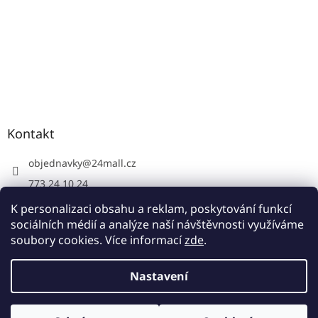
Kontakt
objednavky
@
24mall.cz
773 24 10 24
https://www.facebook.com/24krby
K personalizaci obsahu a reklam, poskytování funkcí
sociálních médií a analýze naší návštěvnosti využíváme
soubory cookies. Více informací
zde
.
Vytvořil Shoptet
Nastavení
Copyright 2026
24krby.cz
. Všechna práva vyhrazena.
Upravit