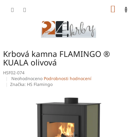
Přejít
NÁKUP
na
obsah
KOŠÍK
Krbová kamna FLAMINGO ®
KUALA olivová
HSF02-074
Průměrné
Neohodnoceno
Podrobnosti hodnocení
hodnocení
Značka:
HS Flamingo
produktu
je
0,0
z
5
hvězdiček.