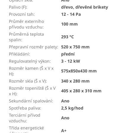
Palivo (F)
:
dřevo, dřevěné brikety
Provozní tah
:
12 - 14 Pa
Průměr externího
100 mm
přívodu vzduchu
:
Průměrná teplota
293 °C
spalin
:
Přepravní rozměr palety
:
520 x 750 mm
Přikládání
:
přední
Regulovatelný výkon
:
3 - 12 kW
Rozměr kamen (Š x V x
575x850x430 mm
H)
:
Rozměr skla (Š x V)
:
340 x 280 mm
Rozměr topeniště (Š x V
405 x 280 x 310 mm
x H)
:
Sekundární spalování
:
Ano
Spotřeba paliva
:
2,5 kg/hod
Terciární přívod
Ano
vzduchu
:
Třída energetické
A+