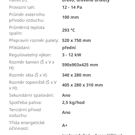
Provozní tah
:
12 - 14 Pa
Průměr externího
100 mm
přívodu vzduchu
:
Průměrná teplota
293 °C
spalin
:
Přepravní rozměr palety
:
520 x 750 mm
Přikládání
:
přední
Regulovatelný výkon
:
3 - 12 kW
Rozměr kamen (Š x V x
590x903x425 mm
H)
:
Rozměr skla (Š x V)
:
340 x 280 mm
Rozměr topeniště (Š x V
405 x 280 x 310 mm
x H)
:
Sekundární spalování
:
Ano
Spotřeba paliva
:
2,5 kg/hod
Terciární přívod
Ano
vzduchu
:
Třída energetické
A+
účinnosti
: