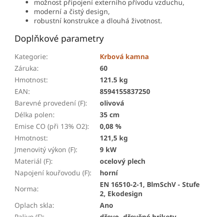
možnost připojení externího přívodu vzduchu,
moderní a čistý design,
robustní konstrukce a dlouhá životnost.
Doplňkové parametry
Kategorie
:
Krbová kamna
Záruka
:
60
Hmotnost
:
121.5 kg
EAN
:
8594155837250
Barevné provedení (F)
:
olivová
Délka polen
:
35 cm
Emise CO (při 13% O2)
:
0,08 %
Hmotnost
:
121,5 kg
Jmenovitý výkon (F)
:
9 kW
Materiál (F)
:
ocelový plech
Napojení kouřovodu (F)
:
horní
EN 16510-2-1, BlmSchV - Stufe
Norma
:
2, Ekodesign
Oplach skla
:
Ano
Palivo (F)
:
dřevo, dřevěné brikety