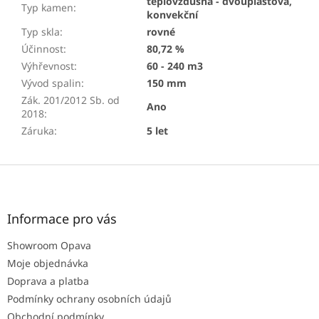
teplovzdušná - dvouplášťová,
Typ kamen
:
konvekční
Typ skla
:
rovné
Účinnost
:
80,72 %
Výhřevnost
:
60 - 240 m3
Vývod spalin
:
150 mm
Zák. 201/2012 Sb. od
Ano
2018
:
Záruka
:
5 let
Z
á
p
a
Informace pro vás
t
Showroom Opava
í
Moje objednávka
Doprava a platba
Podmínky ochrany osobních údajů
Obchodní podmínky