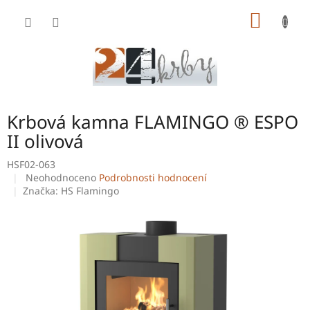
Přejít
NÁKUP
na
obsah
KOŠÍK
Krbová kamna FLAMINGO ® ESPO
II olivová
HSF02-063
Průměrné
Neohodnoceno
Podrobnosti hodnocení
hodnocení
Značka:
HS Flamingo
produktu
je
0,0
z
5
hvězdiček.