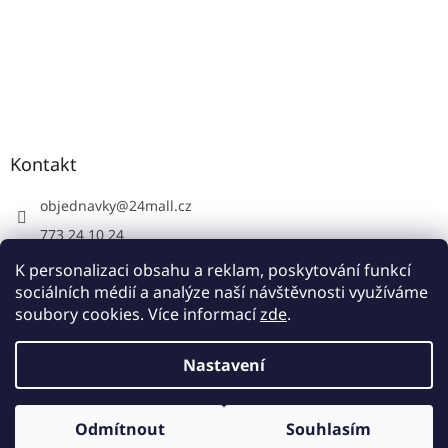
Kontakt
objednavky
@
24mall.cz
773 24 10 24
https://www.facebook.com/24krby
K personalizaci obsahu a reklam, poskytování funkcí
sociálních médií a analýze naší návštěvnosti využíváme
soubory cookies. Více informací
zde
.
Vytvořil Shoptet
Nastavení
Copyright 2026
24krby.cz
. Všechna práva vyhrazena.
Upravit
Odmítnout
Souhlasím
nastavení cookies