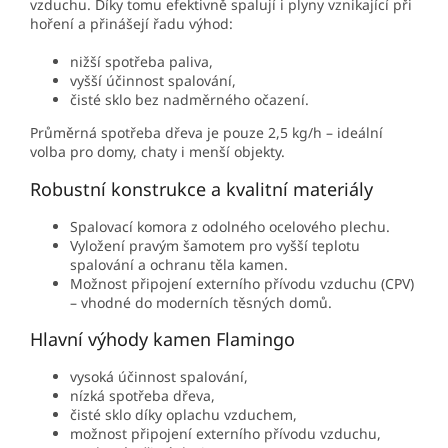
vzduchu. Díky tomu efektivně spalují i plyny vznikající při
hoření a přinášejí řadu výhod:
nižší spotřeba paliva,
vyšší účinnost spalování,
čisté sklo bez nadměrného očazení.
Průměrná spotřeba dřeva je pouze 2,5 kg/h – ideální
volba pro domy, chaty i menší objekty.
Robustní konstrukce a kvalitní materiály
Spalovací komora z odolného ocelového plechu.
Vyložení pravým šamotem pro vyšší teplotu
spalování a ochranu těla kamen.
Možnost připojení externího přívodu vzduchu (CPV)
– vhodné do moderních těsných domů.
Hlavní výhody kamen Flamingo
vysoká účinnost spalování,
nízká spotřeba dřeva,
čisté sklo díky oplachu vzduchem,
možnost připojení externího přívodu vzduchu,