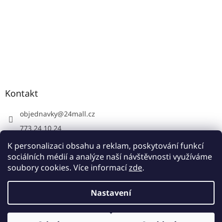
Kontakt
objednavky
@
24mall.cz
773 24 10 24
https://www.facebook.com/24krby
K personalizaci obsahu a reklam, poskytování funkcí
sociálních médií a analýze naší návštěvnosti využíváme
soubory cookies. Více informací
zde
.
Vytvořil Shoptet
Nastavení
Copyright 2026
24krby.cz
. Všechna práva vyhrazena.
Upravit