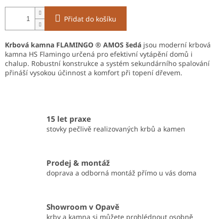
Přidat do košíku
Krbová kamna FLAMINGO ® AMOS šedá
jsou moderní krbová
kamna HS Flamingo určená pro efektivní vytápění domů i
chalup. Robustní konstrukce a systém sekundárního spalování
přináší vysokou účinnost a komfort při topení dřevem.
15 let praxe
stovky pečlivě realizovaných krbů a kamen
Prodej & montáž
doprava a odborná montáž přímo u vás doma
Showroom v Opavě
krby a kamna si můžete prohlédnout osobně