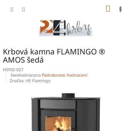
Přejít
NÁKUP
na
obsah
KOŠÍK
Krbová kamna FLAMINGO ®
AMOS šedá
HSF02-027
Průměrné
Neohodnoceno
Podrobnosti hodnocení
hodnocení
Značka:
HS Flamingo
produktu
je
0,0
z
5
hvězdiček.