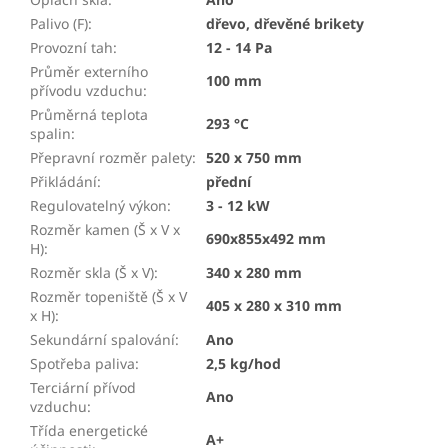
Palivo (F)
:
dřevo, dřevěné brikety
Provozní tah
:
12 - 14 Pa
Průměr externího
100 mm
přívodu vzduchu
:
Průměrná teplota
293 °C
spalin
:
Přepravní rozměr palety
:
520 x 750 mm
Přikládání
:
přední
Regulovatelný výkon
:
3 - 12 kW
Rozměr kamen (Š x V x
690x855x492 mm
H)
:
Rozměr skla (Š x V)
:
340 x 280 mm
Rozměr topeniště (Š x V
405 x 280 x 310 mm
x H)
:
Sekundární spalování
:
Ano
Spotřeba paliva
:
2,5 kg/hod
Terciární přívod
Ano
vzduchu
:
Třída energetické
A+