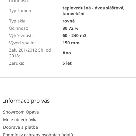
účinnosti
:
teplovzdušná - dvouplášťová,
Typ kamen
:
konvekční
Typ skla
:
rovné
Účinnost
:
80,72 %
Výhřevnost
:
60 - 240 m3
Vývod spalin
:
150 mm
Zák. 201/2012 Sb. od
Ano
2018
:
Záruka
:
5 let
Z
á
p
a
Informace pro vás
t
Showroom Opava
í
Moje objednávka
Doprava a platba
Podmínky ochrany osobních údajů