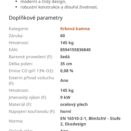
moderní a čistý design,
robustní konstrukce a dlouhá životnost.
Doplňkové parametry
Kategorie
:
Krbová kamna
Záruka
:
60
Hmotnost
:
145 kg
EAN
:
8594155836840
Barevné provedení (F)
:
šedá
Délka polen
:
35 cm
Emise CO (při 13% O2)
:
0,08 %
Externí přívod vzduchu
Ano
(F)
:
Hmotnost
:
145 kg
Jmenovitý výkon (F)
:
9 kW
Materiál (F)
:
ocelový plech
Napojení kouřovodu (F)
:
horní
EN 16510-2-1, BlmSchV - Stufe
Norma
:
2, Ekodesign
Oplach skla
:
Ano