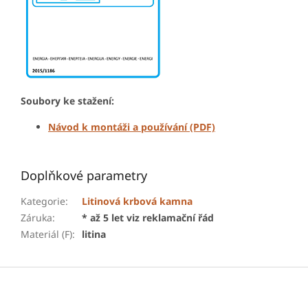
Soubory ke stažení:
Návod k montáži a používání (PDF)
Doplňkové parametry
Kategorie
:
Litinová krbová kamna
Záruka
:
* až 5 let viz reklamační řád
Materiál (F)
:
litina
Z
á
p