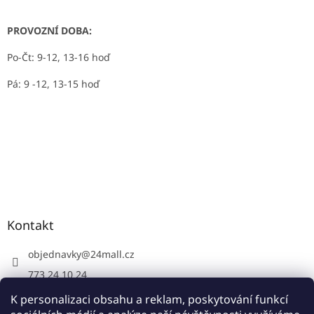
PROVOZNÍ DOBA:
Po-Čt: 9-12, 13-16 hoď
Pá: 9 -12, 13-15 hoď
Kontakt
objednavky
@
24mall.cz
773 24 10 24
https://www.facebook.com/24krby
K personalizaci obsahu a reklam, poskytování funkcí