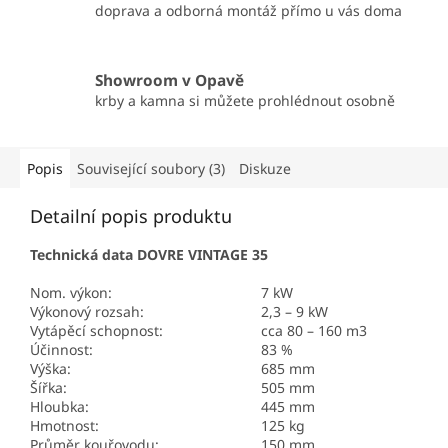
doprava a odborná montáž přímo u vás doma
Showroom v Opavě
krby a kamna si můžete prohlédnout osobně
Popis
Související soubory (3)
Diskuze
Detailní popis produktu
Technická data DOVRE VINTAGE 35
Nom. výkon:
7 kW
Výkonový rozsah:
2,3 – 9 kW
Vytápěcí schopnost:
cca 80 – 160 m3
Účinnost:
83 %
Výška:
685 mm
Šířka:
505 mm
Hloubka:
445 mm
Hmotnost:
125 kg
Průměr kouřovodu:
150 mm