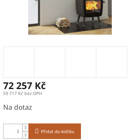
72 257 Kč
59 717 Kč bez DPH
Měrná
Na dotaz
cena:
Přidat do košíku