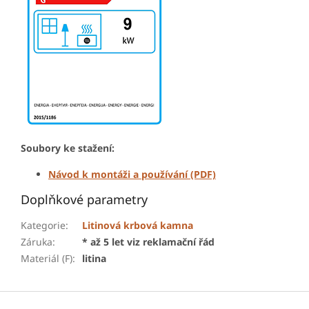
Soubory ke stažení:
Návod k montáži a používání (PDF)
Doplňkové parametry
Kategorie
:
Litinová krbová kamna
Záruka
:
* až 5 let viz reklamační řád
Materiál (F)
:
litina
Z