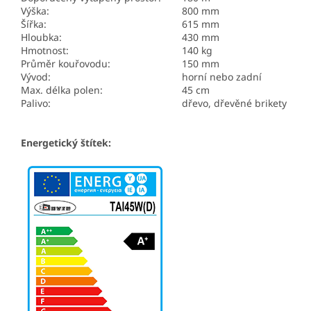
Výška:
800 mm
Šířka:
615 mm
Hloubka:
430 mm
Hmotnost:
140 kg
Průměr kouřovodu:
150 mm
Vývod:
horní nebo zadní
Max. délka polen:
45 cm
Palivo:
dřevo, dřevěné brikety
Energetický štítek: