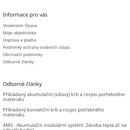
á
p
a
Informace pro vás
t
Showroom Opava
í
Moje objednávka
Doprava a platba
Podmínky ochrany osobních údajů
Obchodní podmínky
Odborné články
Odborné články
Příkladový akumulační (sálavý) krb a rozpis potřebného
materiálu
Příkladový konvekční krb a rozpis potřebného
materiálu.
AMS - Akumulační modulární systém: Zásoba tepla až na