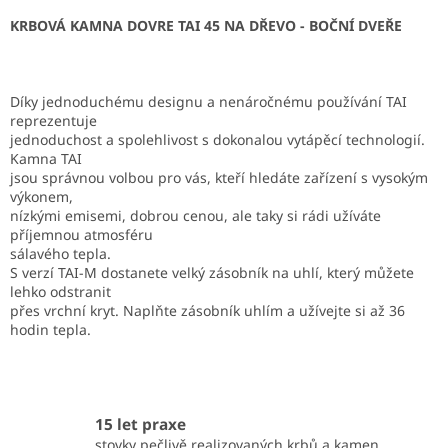
KRBOVÁ KAMNA DOVRE TAI 45 NA DŘEVO - BOČNÍ DVEŘE
Díky jednoduchému designu a nenáročnému používání TAI
reprezentuje
jednoduchost a spolehlivost s dokonalou vytápěcí technologií.
Kamna TAI
jsou správnou volbou pro vás, kteří hledáte zařízení s vysokým
výkonem,
nízkými emisemi, dobrou cenou, ale taky si rádi užíváte
příjemnou atmosféru
sálavého tepla.
S verzí TAI-M dostanete velký zásobník na uhlí, který můžete
lehko odstranit
přes vrchní kryt. Naplňte zásobník uhlím a užívejte si až 36
hodin tepla.
15 let praxe
stovky pečlivě realizovaných krbů a kamen