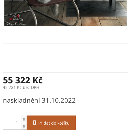
55 322 Kč
45 721 Kč bez DPH
Měrná
naskladnění 31.10.2022
cena:
Přidat do košíku