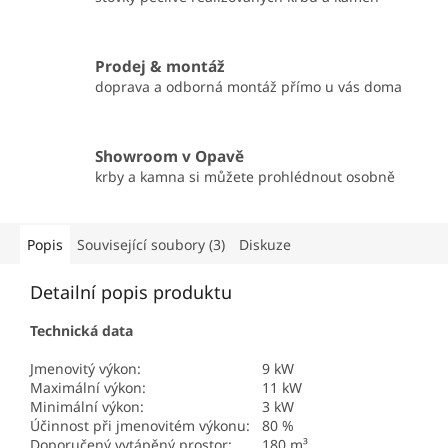
Prodej & montáž
doprava a odborná montáž přímo u vás doma
Showroom v Opavě
krby a kamna si můžete prohlédnout osobně
Popis
Související soubory (3)
Diskuze
Detailní popis produktu
Technická data
Jmenovitý výkon:
9 kW
Maximální výkon:
11 kW
Minimální výkon:
3 kW
Účinnost při jmenovitém výkonu:
80 %
Doporučený vytápěný prostor:
180 m³