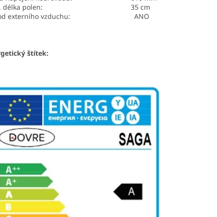
 délka polen:
35 cm
ívod externího vzduchu: ANO
getický štítek: