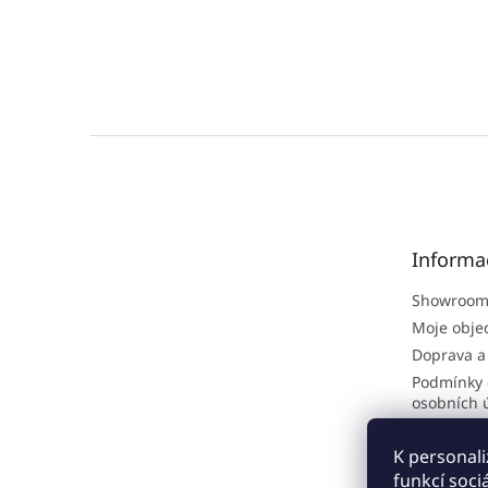
Z
á
p
a
t
Informa
í
Showroom
Moje obje
Doprava a
Podmínky 
osobních 
Obchodní
K personali
Odborné č
funkcí soci