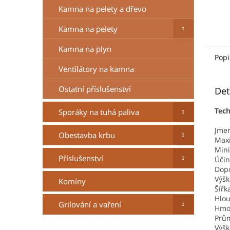
Kamna na pelety a dřevo
Kamna na pelety
Kamna na plyn
Popi
Ventilátory na kamna
Ostatní příslušenství
Det
Tech
Sporáky na tuhá paliva
Jmen
Obestavba krbu
Maxi
Mini
Příslušenství
Účin
Dopo
Výšk
Komíny
Šířk
Hlou
Grilování a vaření
Hmo
Prů
Výšk