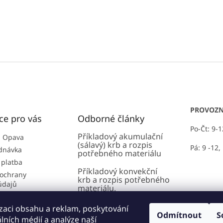
PROVOZN
ce pro vás
Odborné články
Po-Čt: 9-
Příkladový akumulační
 Opava
(sálavý) krb a rozpis
Pá: 9 -12,
dnávka
potřebného materiálu
 platba
Příkladový konvekční
ochrany
krb a rozpis potřebného
údajů
materiálu.
 podmínky
AMS - Akumulační
zaci obsahu a reklam, poskytování
lánky
modulární systém:
Odmítnout
S
álních médií a analýze naší