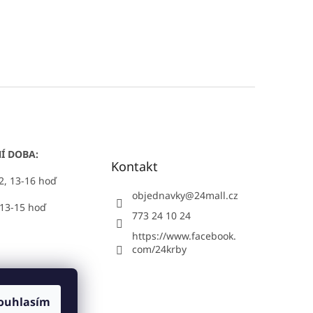
Í DOBA:
Kontakt
12, 13-16 hoď
objednavky
@
24mall.cz
 13-15 hoď
773 24 10 24
https://www.facebook.
com/24krby
ouhlasím