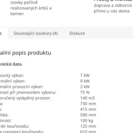
stovky pečlivě
doprava a odborná
realizovaných krbů a
přímo u vás doma
kamen
s
Související soubory (4)
Diskuze
ailní popis produktu
nická data
ovitý výkon:
7 kW
mální výkon:
9 kW
mální provozní výkon:
2 kW
nost při jmenovitém výkonu:
75 %
ručený vytápěný prostor:
140 m3
a:
730 mm
a:
415 mm
bka:
580 mm
tnost:
100 kg
měr kouřovodu:
125 mm
a napojení kouřovodu:
610 mm