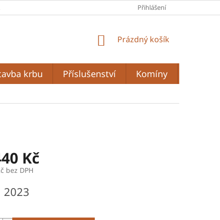
A
PODMÍNKY OCHRANY OSOBNÍCH ÚDAJŮ
Přihlášení
OBCHODNÍ PODMÍ
NÁKUPNÍ
Prázdný košík
KOŠÍK
tavba krbu
Příslušenství
Komíny
Grilován
440 Kč
Kč bez DPH
n 2023