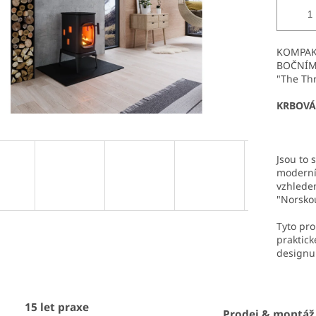
KOMPAK
BOČNÍM
"The Thr
KRBOVÁ
Jsou to 
modern
vzhlede
"Norsko
Tyto pro
praktic
designu
15 let praxe
Prodej & montáž