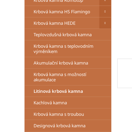
Krbová kamna Romotop
n
e
Krbová kamna HS Flamingo
l
Krbová kamna HEDE
Teplovzdušná krbová kamna
Krbová kamna s teplovodním
výměníkem
Akumulační krbová kamna
Krbová kamna s možností
akumulace
Litinová krbová kamna
Kachlová kamna
Krbová kamna s troubou
Designová krbová kamna