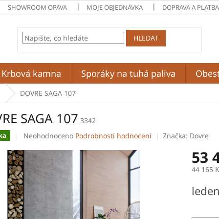
SHOWROOM OPAVA
MOJE OBJEDNÁVKA
DOPRAVA A PLATB
HLEDAT
Krbová kamna
Sporáky na tuhá paliva
Obes
a
DOVRE SAGA 107
RE SAGA 107
3342
Průměrné
Neohodnoceno
Podrobnosti hodnocení
Značka:
Dovre
ka
hodnocení
53 
produktu
je
44 165 
0,0
z
Měrná
lede
5
cena:
hvězdiček.