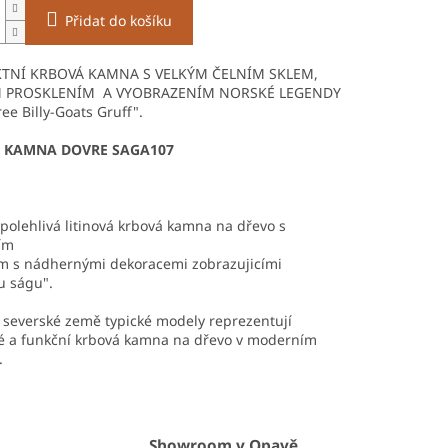
Přidat do košíku
TNÍ KRBOVÁ KAMNA S VELKÝM ČELNÍM SKLEM,
 PROSKLENÍM A VYOBRAZENÍM NORSKÉ LEGENDY
ee Billy-Goats Gruff".
 KAMNA DOVRE SAGA107
spolehlivá litinová krbová kamna na dřevo s
ím
m s nádhernými dekoracemi zobrazujicími
u ságu".
 severské země typické modely reprezentují
ké
a funkční krbová kamna na dřevo v moderním
.
Showroom v Opavě