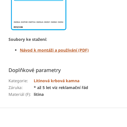
Soubory ke stažení:
Návod k montáži a používání (PDF)
Doplňkové parametry
Kategorie
:
Litinová krbová kamna
Záruka
:
* až 5 let viz reklamační řád
Materiál (F)
:
litina
Z
á
p