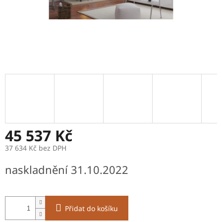
45 537 Kč
37 634 Kč bez DPH
Měrná
naskladnění 31.10.2022
cena:
Přidat do košíku