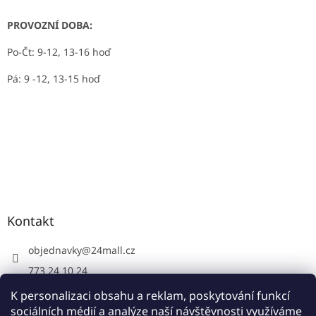
PROVOZNÍ DOBA:
Po-Čt: 9-12, 13-16 hoď
Pá: 9 -12, 13-15 hoď
Kontakt
objednavky
@
24mall.cz
773 24 10 24
https://www.facebook.com/24krby
K personalizaci obsahu a reklam, poskytování funkcí
sociálních médií a analýze naší návštěvnosti využíváme