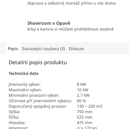
doprava a odborná montáž přímo u vás doma
Showroom v Opavě
krby a kamna si můžete prohlédnout osobně
Popis
Související soubory (3)
Diskuze
Detailní popis produktu
Technická data
Jmenovitý výkon:
8 kW
Maximální výkon:
10 kW
Minimální provozní výkon:
2,7 kW
Účinnost při jmenovitém výkonu:
80 %
Doporučený vytápěný prostor:
130 – 200 m3
Výška:
750 mm
Šířka:
525 mm
Hloubka:
475 mm
Hmotnost:
cca 120 kg