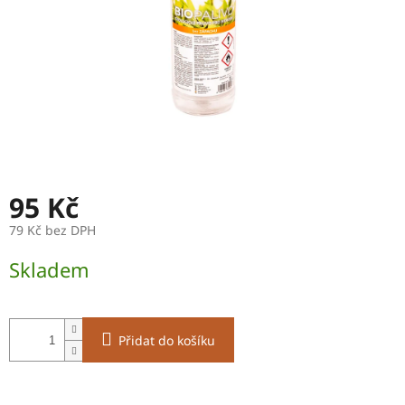
95 Kč
79 Kč bez DPH
Měrná
Skladem
cena:
Přidat do košíku