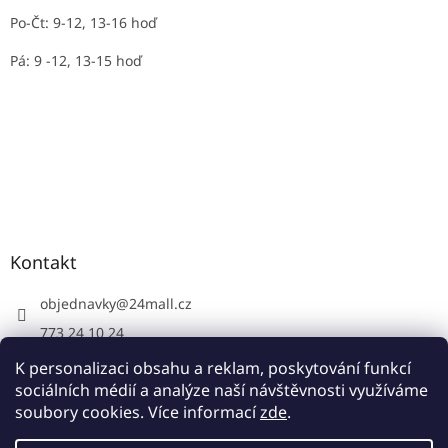
Po-Čt: 9-12, 13-16 hoď
Pá: 9 -12, 13-15 hoď
Kontakt
objednavky
@
24mall.cz
773 24 10 24
https://www.facebook.com/24krby
K personalizaci obsahu a reklam, poskytování funkcí
sociálních médií a analýze naší návštěvnosti využíváme
soubory cookies. Více informací
zde
.