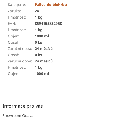
Kategorie
:
Palivo do biokrbu
Záruka
:
24
Hmotnost
:
1 kg
EAN
:
8594155832958
Hmotnost
:
1 kg
Objem
:
1000 ml
Obsah
:
0 ks
Záruční doba
:
24 měsíců
Obsah
:
0 ks
Záruční doba
:
24 měsíců
Hmotnost
:
1 kg
Objem
:
1000 ml
Z
á
p
a
Informace pro vás
t
Showroom Opava