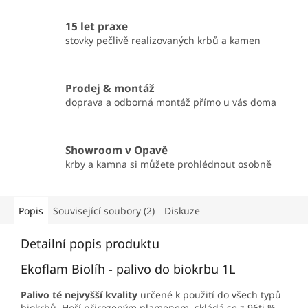
15 let praxe
stovky pečlivě realizovaných krbů a kamen
Prodej & montáž
doprava a odborná montáž přímo u vás doma
Showroom v Opavě
krby a kamna si můžete prohlédnout osobně
Popis
Související soubory (2)
Diskuze
Detailní popis produktu
Ekoflam Biolíh - palivo do biokrbu 1L
Palivo té nejvyšší kvality
určené k použití do všech typů
biokrbů. Hoří přirozeným plamenem, skládá se z 96ti %