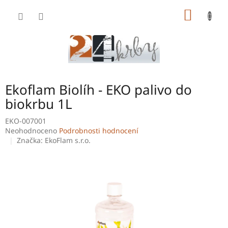
Přejít
NÁKUP
na
obsah
KOŠÍK
Ekoflam Biolíh - EKO palivo do
biokrbu 1L
EKO-007001
Průměrné
Neohodnoceno
Podrobnosti hodnocení
hodnocení
Značka:
EkoFlam s.r.o.
produktu
je
0,0
z
5
hvězdiček.